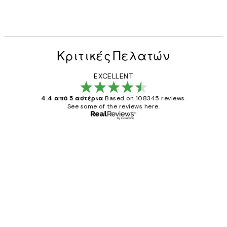
Κριτικές Πελατών
EXCELLENT
4.4 από 5 αστέρια
Based on 108345 reviews.
See some of the reviews here.
Επαληθευμένος αγοραστής
Κριτικές
Πελατών
The quality of the posters was excellent
and the package was delivered on time.
1 Απρ
ΠΑΝΑΓΙΩΤΗΣ Κ