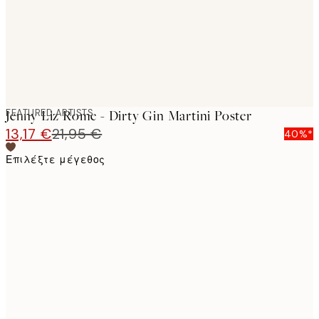
FEATURED ARTISTS
Jenny Liz Rome - Dirty Gin Martini Poster
13,17 €
21,95 €
40%*
Επιλέξτε μέγεθος