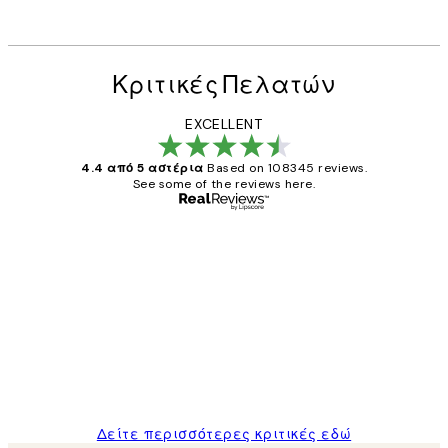
Κριτικές Πελατών
EXCELLENT
4.4 από 5 αστέρια
Based on 108345 reviews.
See some of the reviews here.
Επαληθευμένος αγοραστής
Κριτικές
Πελατών
The quality of the posters was excellent
and the package was delivered on time.
1 Απρ
ΠΑΝΑΓΙΩΤΗΣ Κ
Δείτε περισσότερες κριτικές εδώ