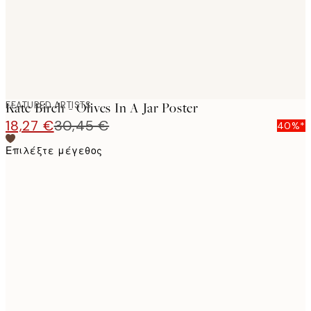
FEATURED ARTISTS
Kate Birch - Olives In A Jar Poster
18,27 €
30,45 €
40%*
Επιλέξτε μέγεθος