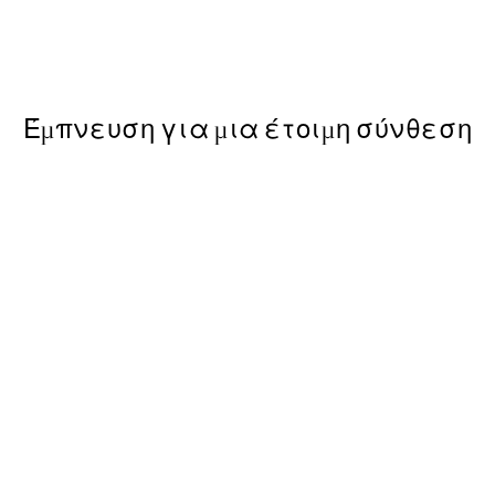
Clear Sky Poster
Edgar Degas - Horse and Rid
Από 9,98 €
19,95 €
Έμπνευση για μια έτοιμη σύνθεση