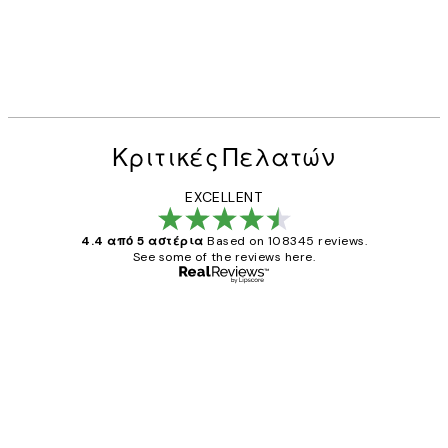
Κριτικές Πελατών
EXCELLENT
4.4 από 5 αστέρια
Based on 108345 reviews.
See some of the reviews here.
Επαληθευμένος αγοραστής
Κριτικές
Πελατών
The quality of the posters was excellent
and the package was delivered on time.
1 Απρ