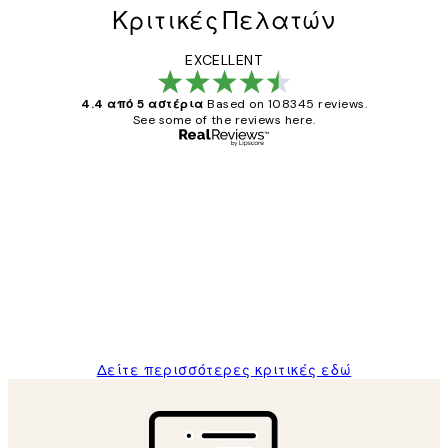
Κριτικές Πελατών
EXCELLENT
4.4 από 5 αστέρια
Based on 108345 reviews.
See some of the reviews here.
Επαληθευμένος αγοραστής
Κριτικές
Πελατών
The quality of the posters was excellent
and the package was delivered on time.
1 Απρ
ΠΑΝΑΓΙΩΤΗΣ Κ
Δείτε περισσότερες κριτικές εδώ