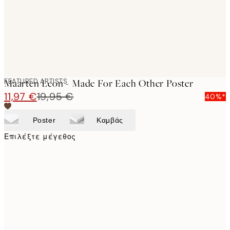
FEATURED ARTISTS
Maarten Leon - Made For Each Other Poster
11,97 €
19,95 €
40%*
Poster
Καμβάς
Επιλέξτε μέγεθος