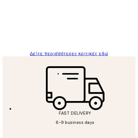
Πελατών
The quality of the posters was excellent
and the package was delivered on time.
1 Απρ
ΠΑΝΑΓΙΩΤΗΣ Κ
Δείτε περισσότερες κριτικές εδώ
FAST DELIVERY
6-9 business days