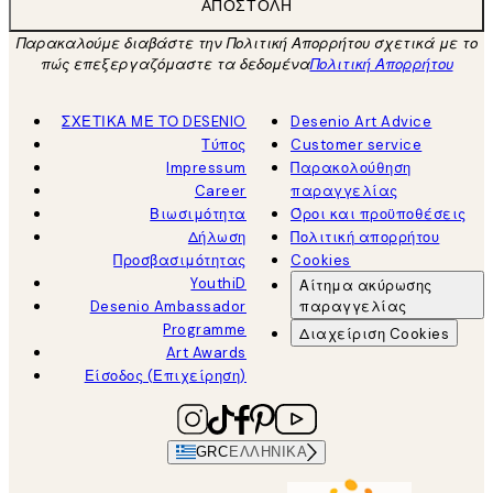
ΑΠΟΣΤΟΛΉ
Παρακαλούμε διαβάστε την Πολιτική Απορρήτου σχετικά με το
πώς επεξεργαζόμαστε τα δεδομένα
Πολιτική Απορρήτου
ΣΧΕΤΙΚΑ ΜΕ ΤΟ DESENIO
Desenio Art Advice
Τύπος
Customer service
Impressum
Παρακολούθηση
Career
παραγγελίας
Βιωσιμότητα
Όροι και προϋποθέσεις
Δήλωση
Πολιτική απορρήτου
Προσβασιμότητας
Cookies
YouthiD
Αίτημα ακύρωσης
Desenio Ambassador
παραγγελίας
Programme
Διαχείριση Cookies
Art Awards
Είσοδος (Επιχείρηση)
GRC
ΕΛΛΗΝΙΚΆ