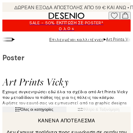
Skip
to
main
SALE - 50% ΈΚΠΤΩΣΗ ΣΕ POSTER*
content.
0 s
0 λ.
Ισχύει
μέχρι:
▸
▸
Art Prints Vic
Επιλεγμένοι καλλιτέχνες
2026-
08-
09
Poster
Art Prints Vicky
Έχουμε συγκεντρώσει εδώ όλα τα σχέδια από Art Prints Vicky
που μεταδίδουν το πάθος της για τις πόλεις του κόσμου.
Αφήστε τον εαυτό σας να εμπνευστεί από τα graphic designs
της Vicky που απεικονίζουν μοναδικές σιλουέτες πόλεων σε
Διαβάστε περισσότερα
Όλες οι κατηγορίες
Φίλτρο & Ταξινόμηση
αυτό το μινιμαλιστικό και εκλεπτυσμένο στιλ.
ΚΑΝΈΝΑ ΑΠΟΤΈΛΕΣΜΑ
Δεν έχουμε προϊόντα προς εμφάνιση σε αυτήν την