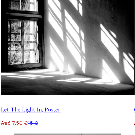
50%*
Let The Light In, Poster
Από 7,50 €
15 €