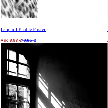
50%*
Leopard Profile Poster
Από 9,98 €
19,95 €