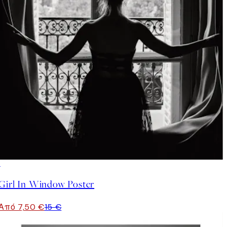
50%*
Girl In Window Poster
Από 7,50 €
15 €