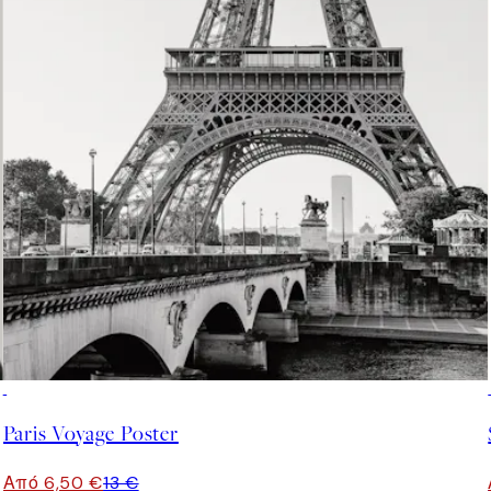
50%*
Paris Voyage Poster
Από 6,50 €
13 €