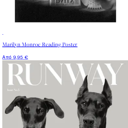
Marilyn Monroe Reading Poster
Από 9,95 €