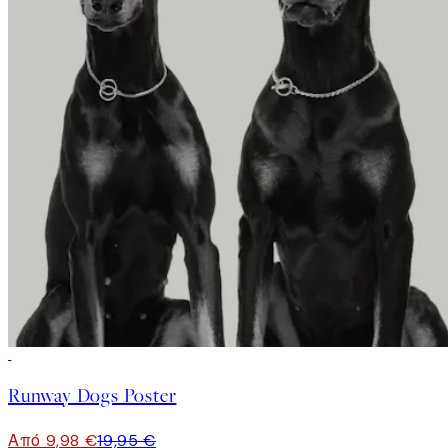
50%*
Runway Dogs Poster
Από 9,98 €
19,95 €