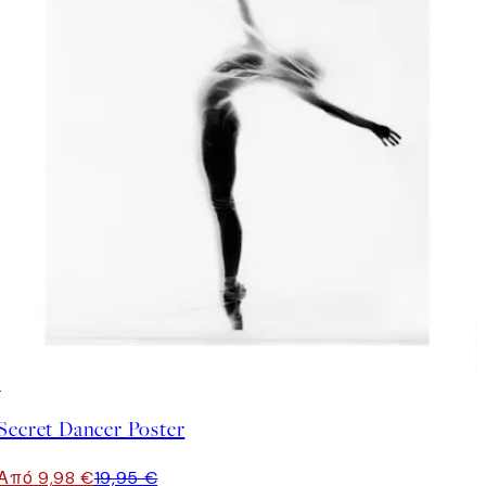
50%*
Secret Dancer Poster
Από 9,98 €
19,95 €