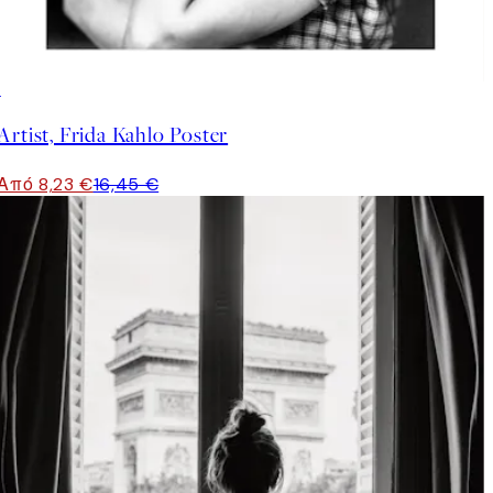
50%*
Artist, Frida Kahlo Poster
Από 8,23 €
16,45 €