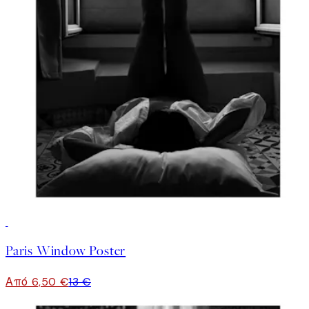
50%*
Paris Window Poster
Από 6,50 €
13 €