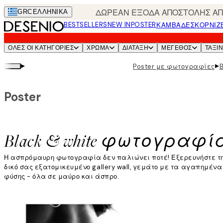
Skip
ΔΩΡΕΑΝ ΕΞΟΔΑ ΑΠΟΣΤΟΛΗΣ ΑΠΟ
GRC
ΕΛΛΗΝΙΚΆ
to
BESTSELLERS
NEW IN
POSTER
ΚΑΜΒΆΔΕΣ
ΚΟΡΝΊΖ
main
content.
ΌΛΕΣ ΟΙ ΚΑΤΗΓΟΡΊΕΣ
ΧΡΩΜΑ
ΔΙΑΤΑΞΗ
ΜΕΓΕΘΟΣ
ΤΑΞΙ
▸
▸
Poster με φωτογραφίες
Poster
Black & white φωτογραφί
Η ασπρόμαυρη φωτογραφία δεν παλιώνει ποτέ! Εξερευνήστε την
δικό σας εξατομικευμένο gallery wall, γεμάτο με τα αγαπημέ
φύσης - όλα σε μαύρο και άσπρο.
Διαβάστε περισσότερα