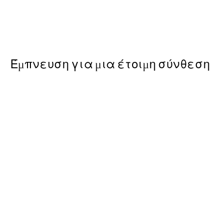
Shoulder Poster
Από 6,50 €
13 €
Έμπνευση για μια έτοιμη σύνθεση