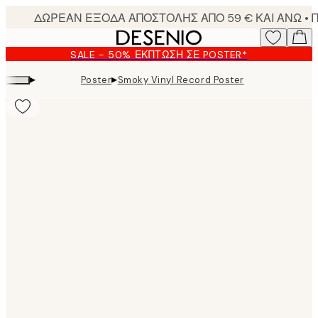
Skip
to
main
SALE - 50% ΈΚΠΤΩΣΗ ΣΕ POSTER*
content.
▸
▸
Poster
Smoky Vinyl Record Poster
Product
images