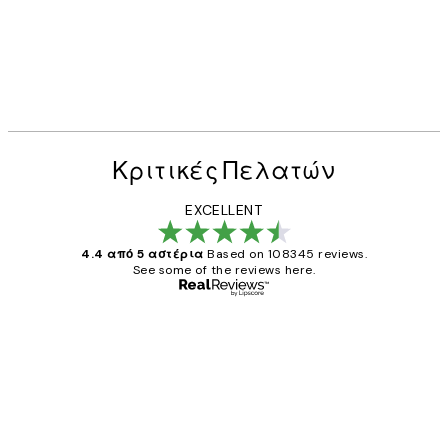
Κριτικές Πελατών
EXCELLENT
4.4 από 5 αστέρια
Based on 108345 reviews.
See some of the reviews here.
Επαληθευμένος αγοραστής
Κριτικές
Πελατών
The quality of the posters was excellent
and the package was delivered on time.