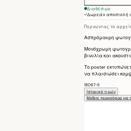
Διαθέσιμο
Δωρεάν αποστολή 
Περνώντας το αρχείο
Ασπρόμαυρη φωτογ
Μονόχρωμη φωτογρα
βινυλία και ακουστι
Το poster εκτυπώνε
να πλαισιώσει κομψ
18067-5
Ιστορικό τιμών
Μάθετε περισσότερα για 