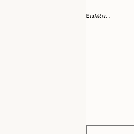
Επιλέξτε...
Frame
30x40 cm
options
50x70 cm