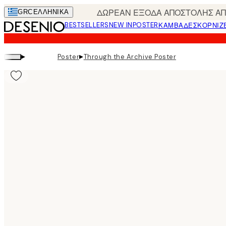
Skip
ΔΩΡΕΑΝ ΕΞΟΔΑ ΑΠΟΣΤΟΛΗΣ ΑΠΟ
GRC
ΕΛΛΗΝΙΚΆ
to
BESTSELLERS
NEW IN
POSTER
ΚΑΜΒΆΔΕΣ
ΚΟΡΝΊΖ
main
content.
▸
▸
Poster
Through the Archive Poster