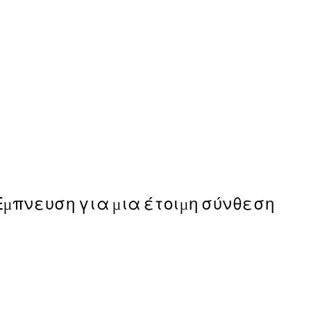
50%*
Flying Birds, Poster
Από 6,50 €
13 €
Έμπνευση για μια έτοιμη σύνθεση