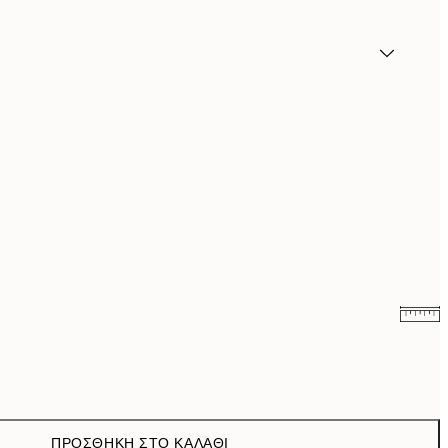
9,98 €
19,95 €
16,23 €
32,45 €
ΠΡΟΣΘΉΚΗ ΣΤΟ ΚΑΛΆΘΙ