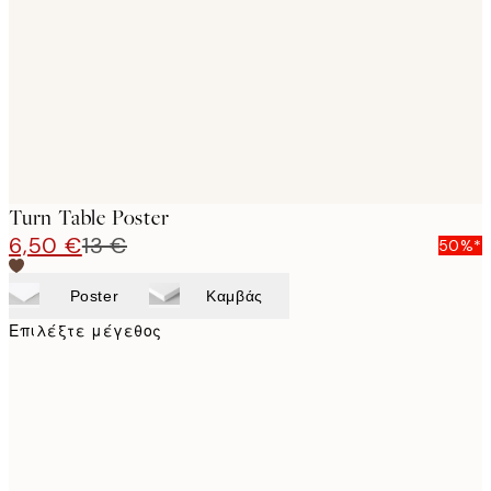
images
Turn Table Poster
6,50 €
13 €
50%*
Poster
Καμβάς
Επιλέξτε μέγεθος