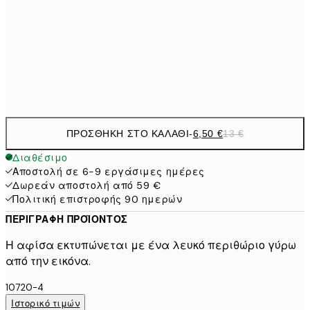
9,
30x40 cm
19,
Frame
options
ΠΡΟΣΘΉΚΗ ΣΤΟ ΚΑΛΆΘΙ
-
6,50 €
13 €
Διαθέσιμο
Αποστολή σε 6-9 εργάσιμες ημέρες
Δωρεάν αποστολή από 59 €
Πολιτική επιστροφής 90 ημερών
ΠΕΡΙΓΡΑΦΉ ΠΡΟΪΌΝΤΟΣ
Η αφίσα εκτυπώνεται με ένα λευκό περιθώριο γύρω
από την εικόνα.
10720-4
Ιστορικό τιμών