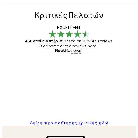
Κριτικές Πελατών
EXCELLENT
4.4 από 5 αστέρια
Based on 108345 reviews.
See some of the reviews here.
Επαληθευμένος αγοραστής
Κριτικές
Πελατών
The quality of the posters was excellent
and the package was delivered on time.
1 Απρ
ΠΑΝΑΓΙΩΤΗΣ Κ
Δείτε περισσότερες κριτικές εδώ