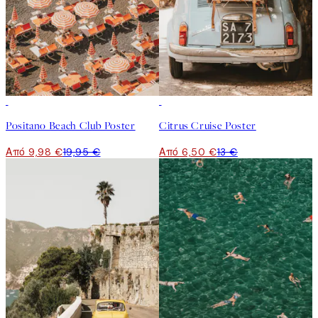
50%*
50%*
Positano Beach Club Poster
Citrus Cruise Poster
Από 9,98 €
19,95 €
Από 6,50 €
13 €