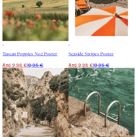
50%*
50%*
Tuscan Poppies No2 Poster
Seaside Stripes Poster
Από 9,98 €
19,95 €
Από 9,98 €
19,95 €