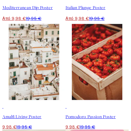
Mediterranean Dip Poster
Italian Plunge Poster
Από 9,98 €
19,95 €
Από 9,98 €
19,95 €
50%*
50%*
Amalfi Living Poster
Pomodoro Passion Poster
9,98 €
19,95 €
9,98 €
19,95 €