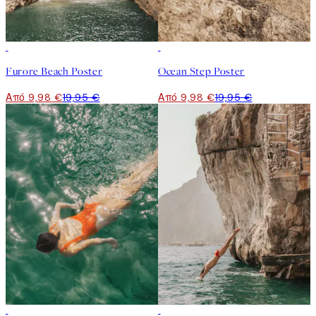
50%*
50%*
Furore Beach Poster
Ocean Step Poster
Από 9,98 €
19,95 €
Από 9,98 €
19,95 €
50%*
50%*