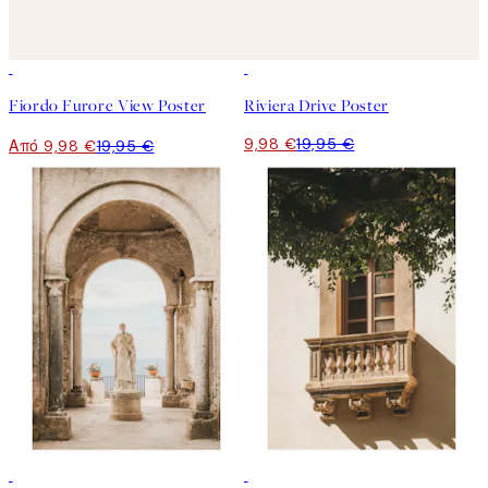
50%*
50%*
Fiordo Furore View Poster
Riviera Drive Poster
9,98 €
19,95 €
Από 9,98 €
19,95 €
50%*
50%*