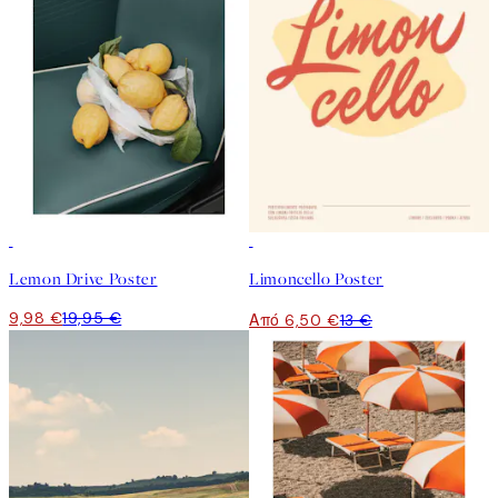
50%*
50%*
Lemon Drive Poster
Limoncello Poster
9,98 €
19,95 €
Από 6,50 €
13 €