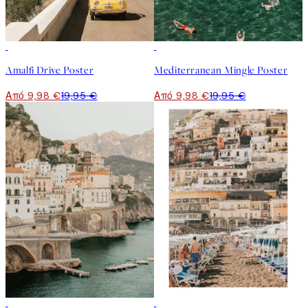
50%*
50%*
Amalfi Drive Poster
Mediterranean Mingle Poster
Από 9,98 €
19,95 €
Από 9,98 €
19,95 €
50%*
50%*