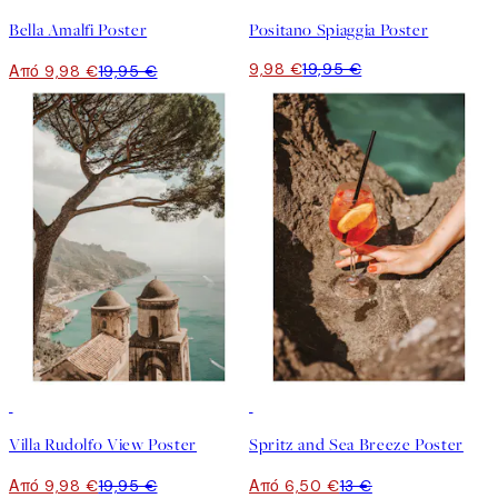
Bella Amalfi Poster
Positano Spiaggia Poster
9,98 €
19,95 €
Από 9,98 €
19,95 €
50%*
50%*
Villa Rudolfo View Poster
Spritz and Sea Breeze Poster
Από 9,98 €
19,95 €
Από 6,50 €
13 €