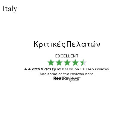
Italy
Κριτικές Πελατών
EXCELLENT
4.4 από 5 αστέρια
Based on 108345 reviews.
See some of the reviews here.
Επαληθευμένος αγοραστής
Κριτικές
Πελατών
The quality of the posters was excellent
and the package was delivered on time.
1 Απρ
ΠΑΝΑΓΙΩΤΗΣ Κ