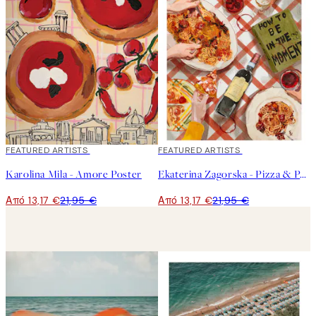
40%*
FEATURED ARTISTS
40%*
FEATURED ARTISTS
Karolina Mila - Amore Poster
Ekaterina Zagorska - Pizza & Pasta Party Poster
Από 13,17 €
21,95 €
Από 13,17 €
21,95 €