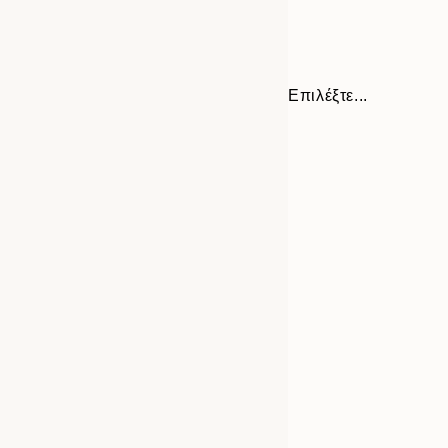
Επιλέξτε...
Frame
30x40 cm
options