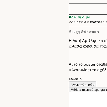
50x70 cm
Διαθέσιμο
Δωρεάν αποστολή 
Ήσυχη Θάλασσα
Η Ακτή Αμάλφι κατέ
ανάσα κόβουσα ιτα
Αυτό το poster διαθ
πλαισιώσει το σχέδι
19038-5
Ιστορικό τιμών
Μάθετε περισσότερα για 