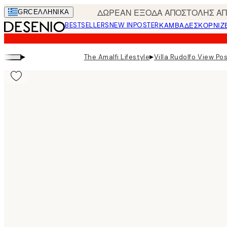
Skip
ΔΩΡΕΑΝ ΕΞΟΔΑ ΑΠΟΣΤΟΛΗΣ ΑΠΟ
GRC
ΕΛΛΗΝΙΚΆ
to
BESTSELLERS
NEW IN
POSTER
ΚΑΜΒΆΔΕΣ
ΚΟΡΝΊΖ
main
content.
▸
▸
The Amalfi Lifestyle
Villa Rudolfo View Po