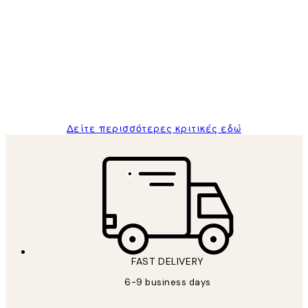
Κριτικές
Πελατών
The quality of the posters was excellent
and the package was delivered on time.
1 Απρ
ΠΑΝΑΓΙΩΤΗΣ Κ
Δείτε περισσότερες κριτικές εδώ
FAST DELIVERY
6-9 business days