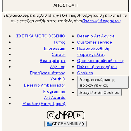
ΑΠΟΣΤΟΛΉ
Παρακαλούμε διαβάστε την Πολιτική Απορρήτου σχετικά με το
πώς επεξεργαζόμαστε τα δεδομένα
Πολιτική Απορρήτου
ΣΧΕΤΙΚΑ ΜΕ ΤΟ DESENIO
Desenio Art Advice
Τύπος
Customer service
Impressum
Παρακολούθηση
Career
παραγγελίας
Βιωσιμότητα
Όροι και προϋποθέσεις
Δήλωση
Πολιτική απορρήτου
Προσβασιμότητας
Cookies
YouthiD
Αίτημα ακύρωσης
Desenio Ambassador
παραγγελίας
Programme
Διαχείριση Cookies
Art Awards
Είσοδος (Επιχείρηση)
GRC
ΕΛΛΗΝΙΚΆ