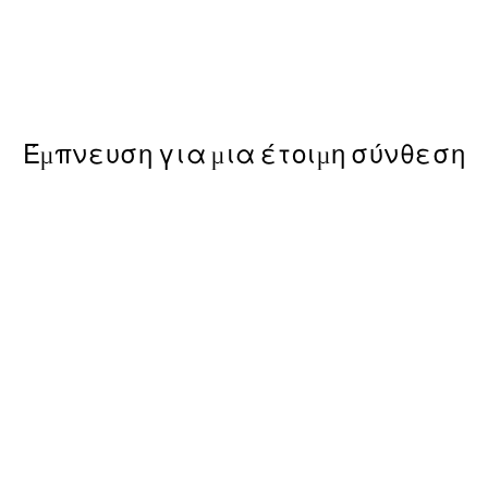
50%*
Amalfi Drive Poster
Από 9,98 €
19,95 €
Έμπνευση για μια έτοιμη σύνθεση