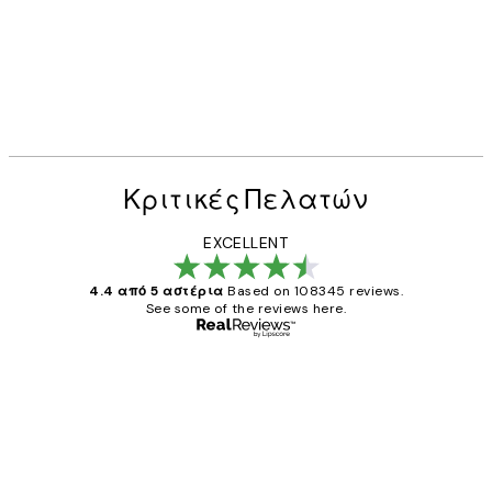
Κριτικές Πελατών
EXCELLENT
4.4 από 5 αστέρια
Based on 108345 reviews.
See some of the reviews here.
Επαληθευμένος αγοραστής
Κριτικές
Πελατών
The quality of the posters was excellent
and the package was delivered on time.