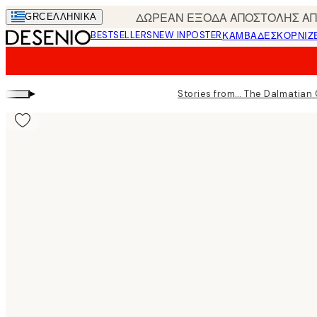
Skip
ΔΩΡΕΑΝ ΕΞΟΔΑ ΑΠΟΣΤΟΛΗΣ ΑΠΟ
GRC
ΕΛΛΗΝΙΚΆ
to
BESTSELLERS
NEW IN
POSTER
ΚΑΜΒΆΔΕΣ
ΚΟΡΝΊΖ
main
content.
▸
Stories from… The Dalmatian