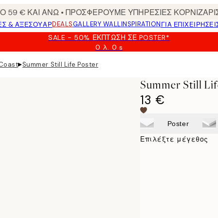
 59 € ΚΑΙ ΑΝΩ • ΠΡΟΣΦΕΡΟΥΜΕ ΥΠΗΡΕΣΙΕΣ ΚΟΡΝΙΖΑΡΙ
DEALS
GALLERY WALL
INSPIRATION
ΕΣ & ΑΞΕΣΟΥΆΡ
ΓΙΑ ΕΠΙΧΕΙΡΗΣΕΙ
SALE - 50% ΈΚΠΤΩΣΗ ΣΕ POSTER*
0 λ.
0 s
Ισχύει
μέχρι:
▸
 Coast
Summer Still Life Poster
2026-
08-
Summer Still Lif
09
13 €
Poster
Επιλέξτε μέγεθος