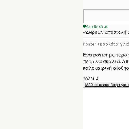
options
30x40 cm
50x70 cm
Διαθέσιμο
Δωρεάν αποστολή 
100x150 cm
Poster τερακότα γλ
Ένα poster με τερ
πέτρινα σκαλιά. Απ
καλοκαιρινή αίσθησ
20381-4
Μάθετε περισσότερα για 