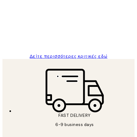
Κριτικές
Πελατών
The quality of the posters was excellent
and the package was delivered on time.
1 Απρ
ΠΑΝΑΓΙΩΤΗΣ Κ
Δείτε περισσότερες κριτικές εδώ
FAST DELIVERY
6-9 business days