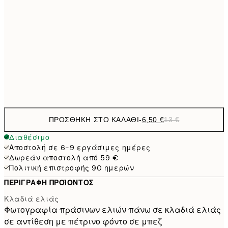
9,
30x40 cm
19,
16,2
50x70 cm
32,
Frame
options
ΠΡΟΣΘΉΚΗ ΣΤΟ ΚΑΛΆΘΙ
-
6,50 €
13 €
Διαθέσιμο
Αποστολή σε 6-9 εργάσιμες ημέρες
Δωρεάν αποστολή από 59 €
Πολιτική επιστροφής 90 ημερών
ΠΕΡΙΓΡΑΦΉ ΠΡΟΪΌΝΤΟΣ
Κλαδιά ελιάς
Φωτογραφία πράσινων ελιών πάνω σε κλαδιά ελιάς
σε αντίθεση με πέτρινο φόντο σε μπεζ