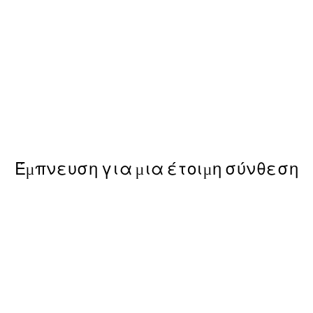
50%*
Abstract Green Shapes No1 P
Από 6,50 €
13 €
Έμπνευση για μια έτοιμη σύνθεση