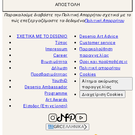
ΑΠΟΣΤΟΛΉ
Παρακαλούμε διαβάστε την Πολιτική Απορρήτου σχετικά με το
πώς επεξεργαζόμαστε τα δεδομένα
Πολιτική Απορρήτου
ΣΧΕΤΙΚΑ ΜΕ ΤΟ DESENIO
Desenio Art Advice
Τύπος
Customer service
Impressum
Παρακολούθηση
Career
παραγγελίας
Βιωσιμότητα
Όροι και προϋποθέσεις
Δήλωση
Πολιτική απορρήτου
Προσβασιμότητας
Cookies
YouthiD
Αίτημα ακύρωσης
Desenio Ambassador
παραγγελίας
Programme
Διαχείριση Cookies
Art Awards
Είσοδος (Επιχείρηση)
GRC
ΕΛΛΗΝΙΚΆ