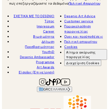
πώς επεξεργαζόμαστε τα δεδομένα
Πολιτική Απορρήτου
ΣΧΕΤΙΚΑ ΜΕ ΤΟ DESENIO
Desenio Art Advice
Τύπος
Customer service
Impressum
Παρακολούθηση
Career
παραγγελίας
Βιωσιμότητα
Όροι και προϋποθέσεις
Δήλωση
Πολιτική απορρήτου
Προσβασιμότητας
Cookies
YouthiD
Αίτημα ακύρωσης
Desenio Ambassador
παραγγελίας
Programme
Διαχείριση Cookies
Art Awards
Είσοδος (Επιχείρηση)
GRC
ΕΛΛΗΝΙΚΆ