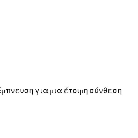
50%*
Medamayaki Poster
Από 9,98 €
19,95 €
Έμπνευση για μια έτοιμη σύνθεση