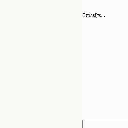
Επιλέξτε...
Frame
30x40 cm
options
50x70 cm