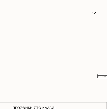
9,98 €
19,95 €
16,23 €
32,45 €
ΠΡΟΣΘΉΚΗ ΣΤΟ ΚΑΛΆΘΙ