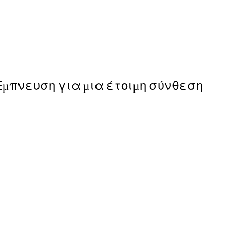
50%*
Abstract Flow No2 Poster
Από 6,50 €
13 €
Έμπνευση για μια έτοιμη σύνθεση