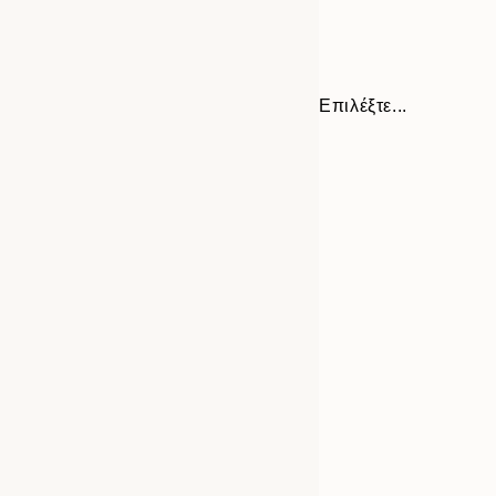
Επιλέξτε...
Frame
30x40 cm
options