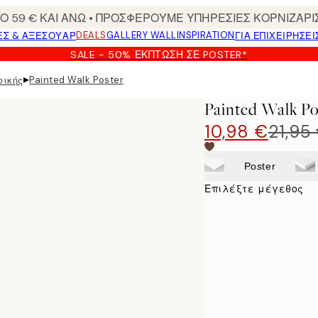
 59 € ΚΑΙ ΑΝΩ • ΠΡΟΣΦΕΡΟΥΜΕ ΥΠΗΡΕΣΙΕΣ ΚΟΡΝΙΖΑΡΙ
DEALS
GALLERY WALL
INSPIRATION
ΕΣ & ΑΞΕΣΟΥΆΡ
ΓΙΑ ΕΠΙΧΕΙΡΗΣΕΙ
SALE - 50% ΈΚΠΤΩΣΗ ΣΕ POSTER*
▸
Painted Walk Poster
φικής
Painted Walk Po
10,98 €
21,95
Poster
Επιλέξτε μέγεθος