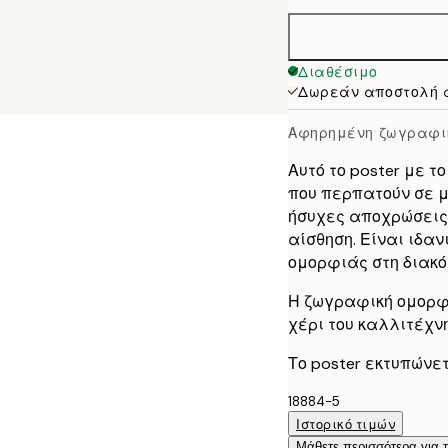
50x70 cm
Διαθέσιμο
Δωρεάν αποστολή 
Αφηρημένη ζωγραφικ
Αυτό το poster με 
που περπατούν σε μ
ήσυχες αποχρώσεις 
αίσθηση. Είναι ιδα
ομορφιάς στη διακό
Η ζωγραφική ομορφι
χέρι του καλλιτέχν
Το poster εκτυπώνε
18884-5
Ιστορικό τιμών
Μάθετε περισσότερα για 