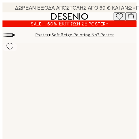
Skip
to
main
SALE - 50% ΈΚΠΤΩΣΗ ΣΕ POSTER*
content.
▸
▸
Poster
Soft Beige Painting No2 Poster
Product
images