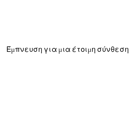
50%*
ct No2 Poster
Abstract Flow No1 Poster
Από 6,50 €
13 €
Έμπνευση για μια έτοιμη σύνθεση