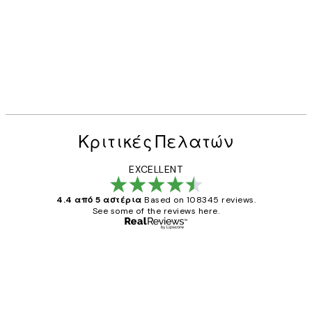
Κριτικές Πελατών
EXCELLENT
4.4 από 5 αστέρια
Based on 108345 reviews.
See some of the reviews here.
Επαληθευμένος αγοραστής
Κριτικές
Πελατών
The quality of the posters was excellent
and the package was delivered on time.