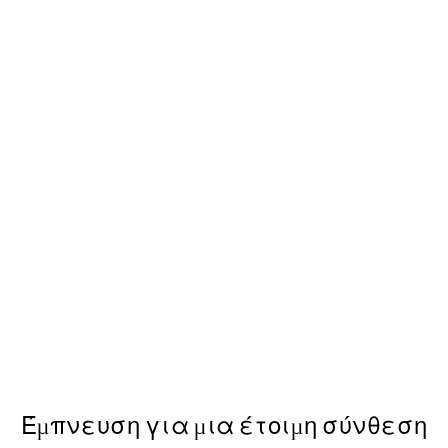
Quiet Drift Poster
Από 19,95 €
Έμπνευση για μια έτοιμη σύνθεση