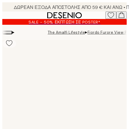
Skip
to
main
SALE - 50% ΈΚΠΤΩΣΗ ΣΕ POSTER*
content.
▸
▸
The Amalfi Lifestyle
Fiordo Furore View P
Product
images