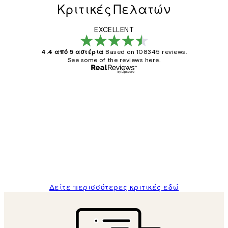
Κριτικές Πελατών
EXCELLENT
4.4 από 5 αστέρια
Based on 108345 reviews.
See some of the reviews here.
Επαληθευμένος αγοραστής
Κριτικές
Πελατών
The quality of the posters was excellent
and the package was delivered on time.
1 Απρ
ΠΑΝΑΓΙΩΤΗΣ Κ
Δείτε περισσότερες κριτικές εδώ