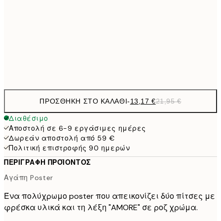
50x70 cm
32,6
70x100 cm
54,
Frame
options
ΠΡΟΣΘΉΚΗ ΣΤΟ ΚΑΛΆΘΙ
-
13,17 €
21,95 €
Διαθέσιμο
Αποστολή σε 6-9 εργάσιμες ημέρες
Δωρεάν αποστολή από 59 €
Πολιτική επιστροφής 90 ημερών
ΠΕΡΙΓΡΑΦΉ ΠΡΟΪΌΝΤΟΣ
Αγάπη Poster
Ένα πολύχρωμο poster που απεικονίζει δύο πίτσες με
φρέσκα υλικά και τη λέξη "AMORE" σε ροζ χρώμα.