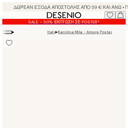
Skip
to
main
SALE - 50% ΈΚΠΤΩΣΗ ΣΕ POSTER*
content.
▸
▸
Italy
Karolina Mila - Amore Poster
Product
images