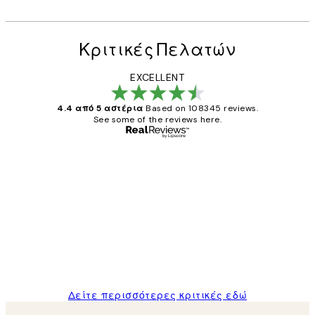
Κριτικές Πελατών
EXCELLENT
4.4 από 5 αστέρια
Based on 108345 reviews.
See some of the reviews here.
Επαληθευμένος αγοραστής
Κριτικές
Πελατών
The quality of the posters was excellent
and the package was delivered on time.
1 Απρ
ΠΑΝΑΓΙΩΤΗΣ Κ
Δείτε περισσότερες κριτικές εδώ