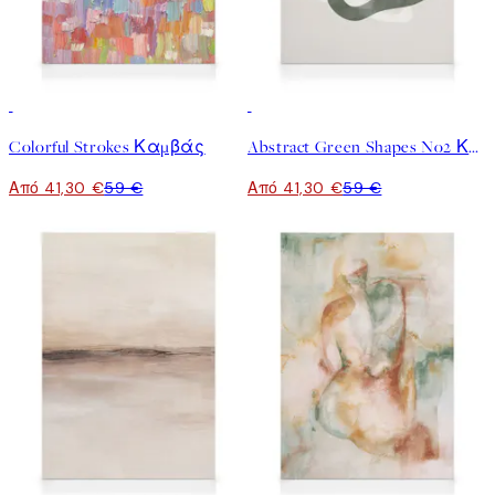
30%*
30%*
Colorful Strokes Καμβάς
Abstract Green Shapes No2 Καμβάς
Από 41,30 €
59 €
Από 41,30 €
59 €