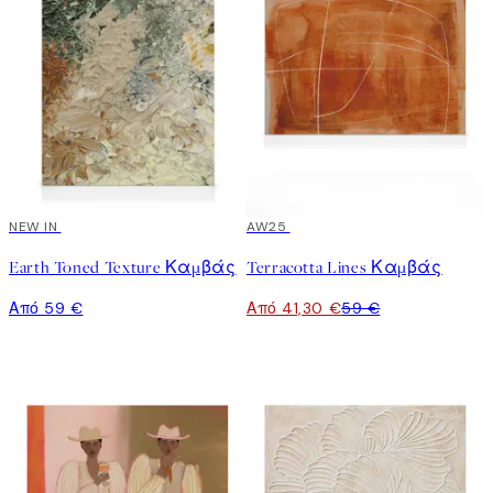
NEW IN
30%*
AW25
Earth Toned Texture Καμβάς
Terracotta Lines Καμβάς
Από 59 €
Από 41,30 €
59 €