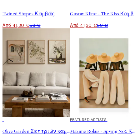
30%*
30%*
Twined Shapes Καμβάς
Gustav Klimt - The Kiss Καμβάς
Από 41,30 €
59 €
Από 41,30 €
59 €
-25%
30%*
FEATURED ARTISTS
Olive Garden Σετ τριών καμβάδων
Maxime Rokus - Spying No2 Καμβάς