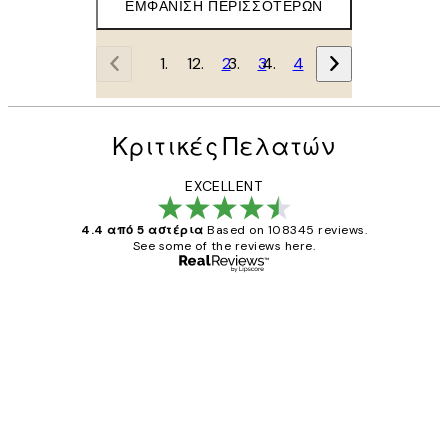
ΕΜΦΆΝΙΣΗ ΠΕΡΙΣΣΌΤΕΡΩΝ
1
2
3
4
Κριτικές Πελατών
EXCELLENT
4.4 από 5 αστέρια
Based on 108345 reviews.
See some of the reviews here.
Επαληθευμένος αγοραστής
Κριτικές
Πελατών
The quality of the posters was excellent
and the package was delivered on time.
1 Απρ
ΠΑΝΑΓΙΩΤΗΣ Κ