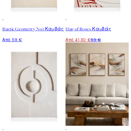
30%*
Rustic Geometry No1 Καμβάς
Hug of Roses Καμβάς
Από 59 €
Από 41,30 €
59 €
30%*
-25%