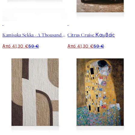
30%*
30%*
Kamisaka Sekka - A Thousand Grasses Pl.09 Καμβάς
Citrus Cruise Καμβάς
Από 41,30 €
59 €
Από 41,30 €
59 €