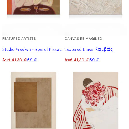
30%*
FEATURED ARTISTS
30%*
CANVAS REIMAGINED
Studio Vreeken - Aperol Pizza Party Καμβάς
Textured Lines Καμβάς
Από 41,30 €
59 €
Από 41,30 €
59 €