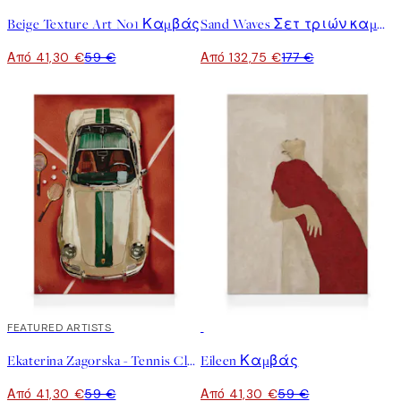
Beige Texture Art No1 Καμβάς
Sand Waves Σετ τριών καμβάδων
Από 41,30 €
59 €
Από 132,75 €
177 €
30%*
FEATURED ARTISTS
30%*
Ekaterina Zagorska - Tennis Club Καμβάς
Eileen Καμβάς
Από 41,30 €
59 €
Από 41,30 €
59 €