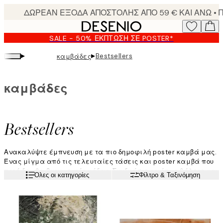
Skip
to
main
SALE - 50% ΈΚΠΤΩΣΗ ΣΕ POSTER*
content.
▸
▸
Bestsellers
καμβάδες
καμβάδες
Bestsellers
Ανακαλύψτε έμπνευση με τα πιο δημοφιλή poster καμβά μας.
Ένας μίγμα από τις τελευταίες τάσεις και poster καμβά που
ποτέ δεν θα βγουν εκτός μόδας. Συνδυάστε τα όπως θέλετε και
Διαβάστε περισσότερα
Όλες οι κατηγορίες
Φίλτρο & Ταξινόμηση
το σπίτι σας θα αποκτήσει έναν όμορφο εκσυγχρονισμό.