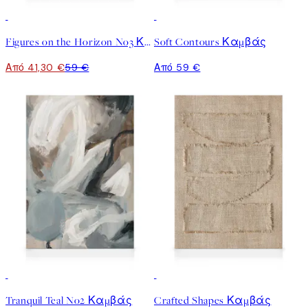
30%*
Figures on the Horizon No3 Καμβάς
Soft Contours Καμβάς
Από 41,30 €
59 €
Από 59 €
30%*
30%*
Tranquil Teal No2 Καμβάς
Crafted Shapes Καμβάς