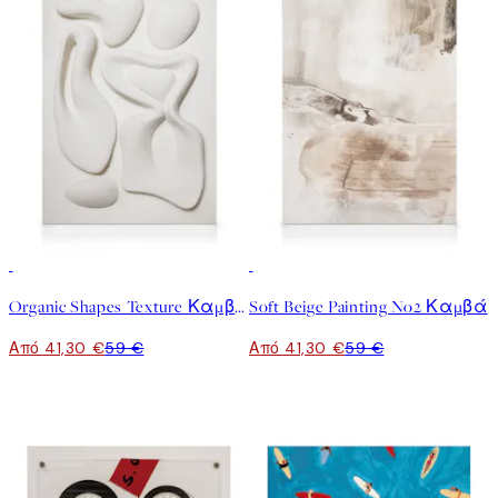
30%*
30%*
Organic Shapes Texture Καμβάς
Soft Beige Painting No2 Καμβά
Από 41,30 €
59 €
Από 41,30 €
59 €