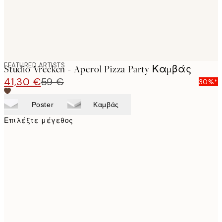
FEATURED ARTISTS
Studio Vreeken - Aperol Pizza Party Καμβάς
41,30 €
59 €
30%*
Poster
Καμβάς
Επιλέξτε μέγεθος