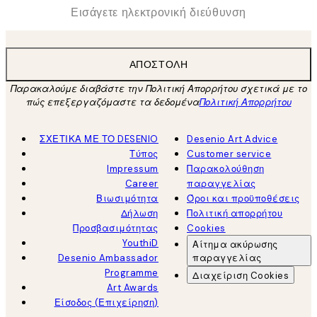
*
Ηλεκτρονική Διεύθυνση
ΑΠΟΣΤΟΛΉ
Παρακαλούμε διαβάστε την Πολιτική Απορρήτου σχετικά με το
πώς επεξεργαζόμαστε τα δεδομένα
Πολιτική Απορρήτου
ΣΧΕΤΙΚΑ ΜΕ ΤΟ DESENIO
Desenio Art Advice
Τύπος
Customer service
Impressum
Παρακολούθηση
Career
παραγγελίας
Βιωσιμότητα
Όροι και προϋποθέσεις
Δήλωση
Πολιτική απορρήτου
Προσβασιμότητας
Cookies
YouthiD
Αίτημα ακύρωσης
Desenio Ambassador
παραγγελίας
Programme
Διαχείριση Cookies
Art Awards
Είσοδος (Επιχείρηση)