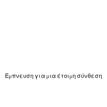
-40%
Πακέτο με poster
Trace of Light Πακέτο με P
Από 15,60 €
26 €
Έμπνευση για μια έτοιμη σύνθεση