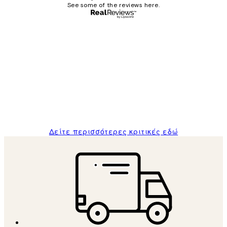
See some of the reviews here.
Επαληθευμένος αγοραστής
Κριτικές
Πελατών
The quality of the posters was excellent
and the package was delivered on time.
1 Απρ
ΠΑΝΑΓΙΩΤΗΣ Κ
Δείτε περισσότερες κριτικές εδώ