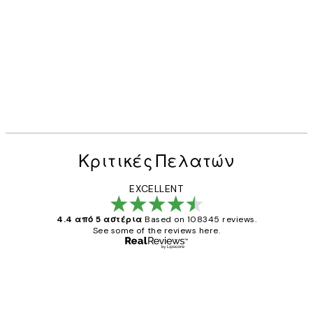
Κριτικές Πελατών
EXCELLENT
4.4 από 5 αστέρια
Based on 108345 reviews.
See some of the reviews here.
Επαληθευμένος αγοραστής
Κριτικές
Πελατών
The quality of the posters was excellent