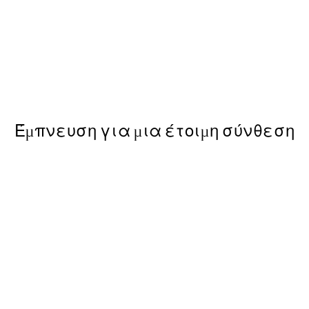
50%*
arden at Giverny Poster
Botanica Verde Poster
Από 6,50 €
13 €
Έμπνευση για μια έτοιμη σύνθεση