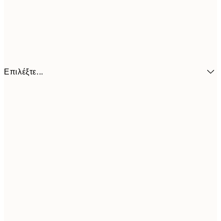
Επιλέξτε...
6,