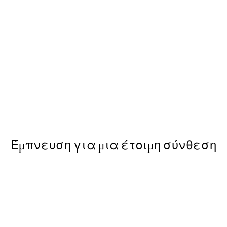
50%*
each and the Falaise d'Amont Poster
Monet - Coup de vent Poster
Από 9,98 €
19,95 €
Έμπνευση για μια έτοιμη σύνθεση