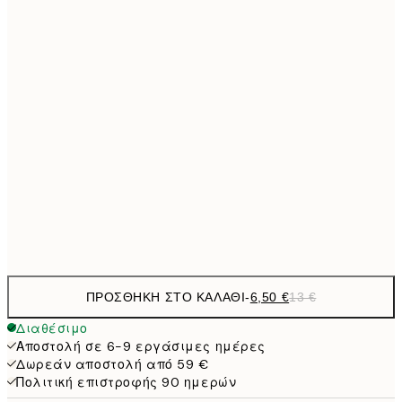
9,
30x40 cm
19,
13,7
40x50 cm
27,
16,2
50x70 cm
32,
24,5
70x100 cm
Frame
options
ΠΡΟΣΘΉΚΗ ΣΤΟ ΚΑΛΆΘΙ
-
6,50 €
13 €
Διαθέσιμο
Αποστολή σε 6-9 εργάσιμες ημέρες
Δωρεάν αποστολή από 59 €
Πολιτική επιστροφής 90 ημερών