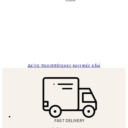
Επαληθευμένος αγοραστής
Κριτικές
Πελατών
The quality of the posters was excellent
and the package was delivered on time.
1 Απρ
ΠΑΝΑΓΙΩΤΗΣ Κ
Δείτε περισσότερες κριτικές εδώ
FAST DELIVERY