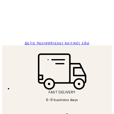
Πελατών
The quality of the posters was excellent
and the package was delivered on time.
1 Απρ
ΠΑΝΑΓΙΩΤΗΣ Κ
Δείτε περισσότερες κριτικές εδώ
FAST DELIVERY
6-9 business days