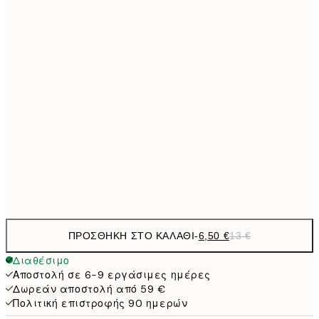
9,
30x40 cm
19,
13,7
40x50 cm
27,
16,2
50x70 cm
32,
24,5
70x100 cm
Frame
options
ΠΡΟΣΘΉΚΗ ΣΤΟ ΚΑΛΆΘΙ
-
6,50 €
13 €
Διαθέσιμο
Αποστολή σε 6-9 εργάσιμες ημέρες
Δωρεάν αποστολή από 59 €
Πολιτική επιστροφής 90 ημερών