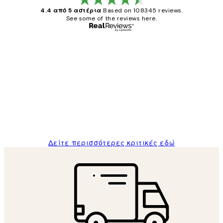
4.4 από 5 αστέρια
Based on 108345 reviews.
See some of the reviews here.
Επαληθευμένος αγοραστής
Κριτικές
Πελατών
The quality of the posters was excellent
and the package was delivered on time.
1 Απρ
ΠΑΝΑΓΙΩΤΗΣ Κ
Δείτε περισσότερες κριτικές εδώ