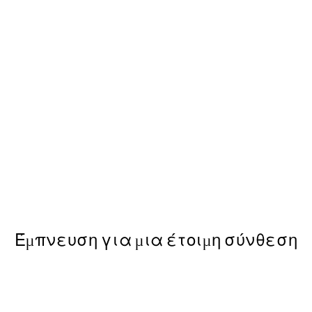
50%*
ear Argenteuil Poster
Van Gogh - Wheat Field with
Από 6,50 €
13 €
Έμπνευση για μια έτοιμη σύνθεση