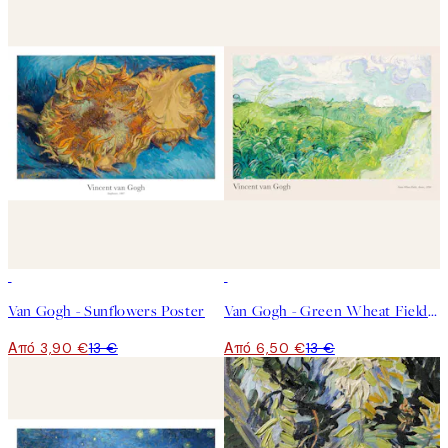
-70%
Outlet
50%*
Van Gogh - Sunflowers Poster
Van Gogh - Green Wheat Fields, Auvers Poster
Από 3,90 €
13 €
Από 6,50 €
13 €