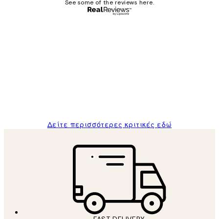
See some of the reviews here.
Επαληθευμένος αγοραστής
Κριτικές
Πελατών
The quality of the posters was excellent
and the package was delivered on time.
1 Απρ
ΠΑΝΑΓΙΩΤΗΣ Κ
Δείτε περισσότερες κριτικές εδώ