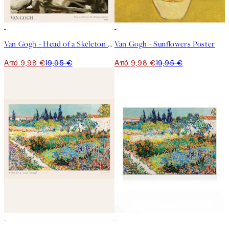
50%*
50%*
Van Gogh - Head of a Skeleton With a Burning Cigarette Poster
Van Gogh - Sunflowers Poster
Από 9,98 €
19,95 €
Από 9,98 €
19,95 €
50%*
30%*