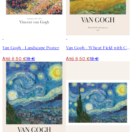
50%*
50%*
Van Gogh - Landscape Poster
Van Gogh - Wheat Field with Cypresses Poster
Από 6,50 €
13 €
Από 6,50 €
13 €