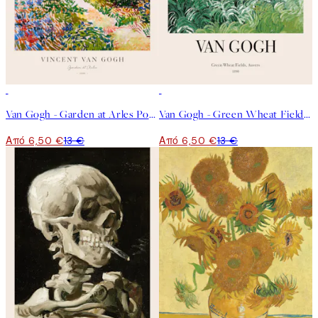
50%*
50%*
Van Gogh - Garden at Arles Poster
Van Gogh - Green Wheat Fields, Auvers No2 Poster
Από 6,50 €
13 €
Από 6,50 €
13 €