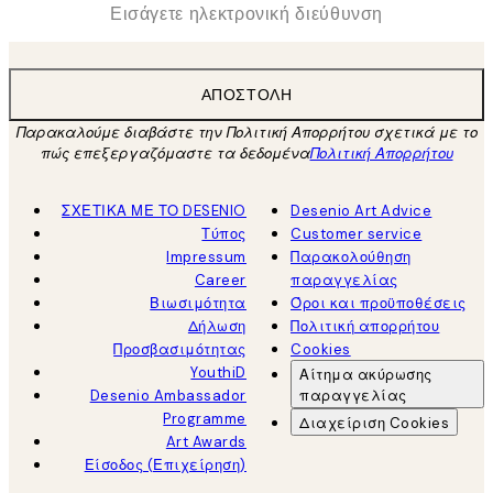
*
Ηλεκτρονική Διεύθυνση
ΑΠΟΣΤΟΛΉ
Παρακαλούμε διαβάστε την Πολιτική Απορρήτου σχετικά με το
πώς επεξεργαζόμαστε τα δεδομένα
Πολιτική Απορρήτου
ΣΧΕΤΙΚΑ ΜΕ ΤΟ DESENIO
Desenio Art Advice
Τύπος
Customer service
Impressum
Παρακολούθηση
Career
παραγγελίας
Βιωσιμότητα
Όροι και προϋποθέσεις
Δήλωση
Πολιτική απορρήτου
Προσβασιμότητας
Cookies
YouthiD
Αίτημα ακύρωσης
Desenio Ambassador
παραγγελίας
Programme
Διαχείριση Cookies
Art Awards
Είσοδος (Επιχείρηση)