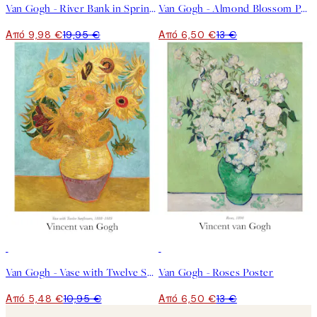
Van Gogh - River Bank in Springtime Landscape Poster
Van Gogh - Almond Blossom Poster
Από 9,98 €
19,95 €
Από 6,50 €
13 €
50%*
50%*
Van Gogh - Vase with Twelve Sunflowers Poster
Van Gogh - Roses Poster
Από 5,48 €
10,95 €
Από 6,50 €
13 €