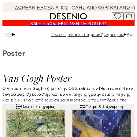
Skip
to
main
SALE - 50% ΈΚΠΤΩΣΗ ΣΕ POSTER*
content.
▸
▸
Van 
Πίνακες από διάσημους ζωγράφους
Poster
Van Gogh Poster
Ο Vincent van Gogh έζησε στην Ολλανδία τον 19ο αιώνα. Ήταν
ζωγράφος, σχεδιαστής και καλλιτέχνης γραφιστικής τέχνης
και είναι ένας από τους σημαντικότερους πρωτοπόρους της
σύγχρονης τέχνης και του εξπρεσιονισμού. Ανακαλύψτε
Διαβάστε περισσότερα
Όλες οι κατηγορίες
Φίλτρο & Ταξινόμηση
εμβληματικά poster του Van Gogh εδώ!