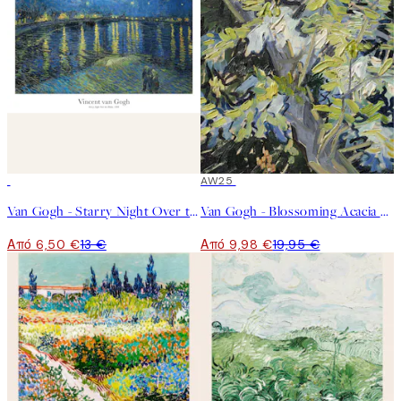
50%*
50%*
AW25
Van Gogh - Starry Night Over the Rhône Poster
Van Gogh - Blossoming Acacia Branches Poster
Από 6,50 €
13 €
Από 9,98 €
19,95 €