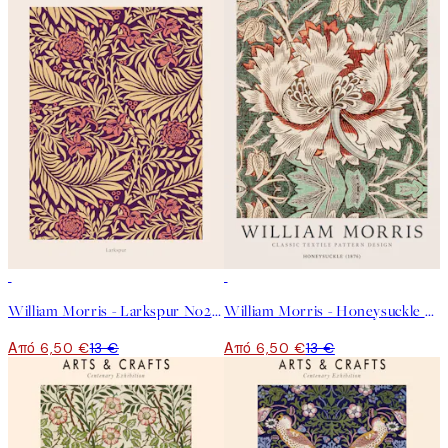
50%*
50%*
William Morris - Larkspur No2 Poster
William Morris - Honeysuckle Poster
Από 6,50 €
13 €
Από 6,50 €
13 €