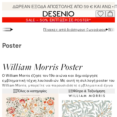
Skip
to
main
SALE - 50% ΈΚΠΤΩΣΗ ΣΕ POSTER*
content.
▸
▸
Willi
Πίνακες από διάσημους ζωγράφους
Poster
William Morris Poster
Ο William Morris έζησε τον 19ο αιώνα και δημιούργησε
εμβληματική τέχνη λουλουδιών. Με αυτή τη συλλογή poster του
William Morris, μπορείτε να παρουσιάσετε εμβληματικά έργα
στο σπίτι σας.
Διαβάστε περισσότερα
Όλες οι κατηγορίες
Φίλτρο & Ταξινόμηση