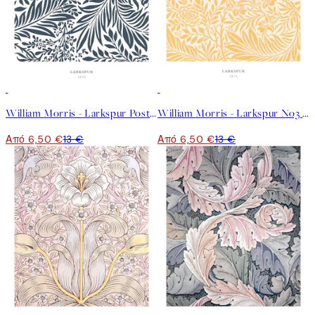
50%*
50%*
William Morris - Larkspur Poster
William Morris - Larkspur No3 Poster
Από 6,50 €
13 €
Από 6,50 €
13 €