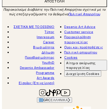
ΑΠΟΣΤΟΛΉ
Παρακαλούμε διαβάστε την Πολιτική Απορρήτου σχετικά με το
πώς επεξεργαζόμαστε τα δεδομένα
Πολιτική Απορρήτου
ΣΧΕΤΙΚΑ ΜΕ ΤΟ DESENIO
Desenio Art Advice
Τύπος
Customer service
Impressum
Παρακολούθηση
Career
παραγγελίας
Βιωσιμότητα
Όροι και προϋποθέσεις
Δήλωση
Πολιτική απορρήτου
Προσβασιμότητας
Cookies
YouthiD
Αίτημα ακύρωσης
Desenio Ambassador
παραγγελίας
Programme
Διαχείριση Cookies
Art Awards
Είσοδος (Επιχείρηση)
GRC
ΕΛΛΗΝΙΚΆ