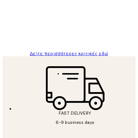
Πελατών
The quality of the posters was excellent
and the package was delivered on time.
1 Απρ
ΠΑΝΑΓΙΩΤΗΣ Κ
Δείτε περισσότερες κριτικές εδώ
FAST DELIVERY
6-9 business days