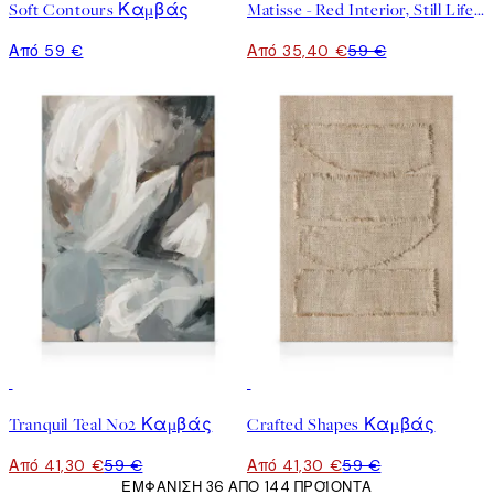
Soft Contours Καμβάς
Matisse - Red Interior, Still Life on a Blue Table Καμβάς
Από 59 €
Από 35,40 €
59 €
30%*
30%*
Tranquil Teal No2 Καμβάς
Crafted Shapes Καμβάς
Από 41,30 €
59 €
Από 41,30 €
59 €
ΕΜΦΆΝΙΣΗ 36 ΑΠΌ 144 ΠΡΟΪΌΝΤΑ