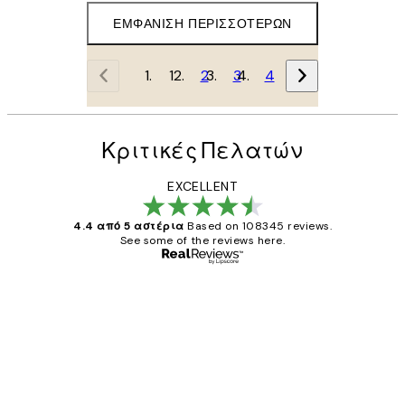
ΕΜΦΆΝΙΣΗ ΠΕΡΙΣΣΌΤΕΡΩΝ
1
2
3
4
Κριτικές Πελατών
EXCELLENT
4.4 από 5 αστέρια
Based on 108345 reviews.
See some of the reviews here.
Επαληθευμένος αγοραστής
Κριτικές
Πελατών
The quality of the posters was excellent
and the package was delivered on time.
1 Απρ