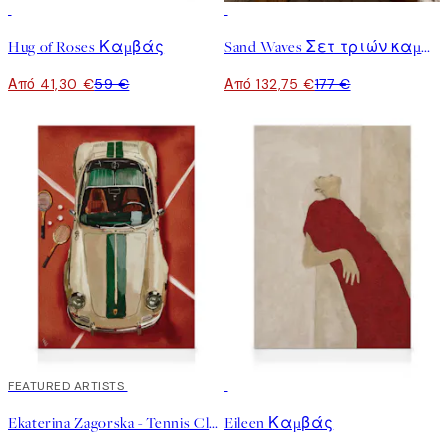
30%*
-25%
Hug of Roses Καμβάς
Sand Waves Σετ τριών καμβάδων
Από 41,30 €
59 €
Από 132,75 €
177 €
30%*
FEATURED ARTISTS
30%*
Ekaterina Zagorska - Tennis Club Καμβάς
Eileen Καμβάς