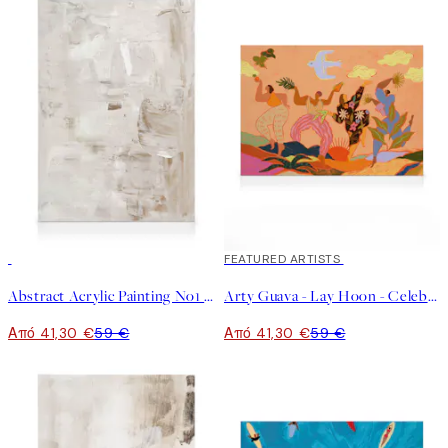
30%*
30%*
FEATURED ARTISTS
Abstract Acrylic Painting No1 Καμβάς
Arty Guava - Lay Hoon - Celebration Καμβάς
Από 41,30 €
59 €
Από 41,30 €
59 €