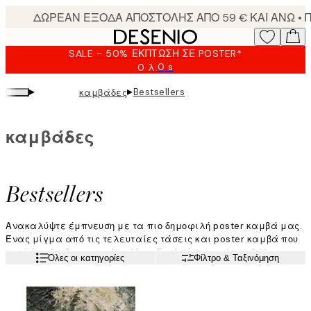
Skip
to
main
SALE - 50% ΈΚΠΤΩΣΗ ΣΕ POSTER*
content.
0 s
0 λ.
Ισχύει
μέχρι:
▸
▸
Bestsellers
καμβάδες
2026-
08-
09
καμβάδες
Bestsellers
Ανακαλύψτε έμπνευση με τα πιο δημοφιλή poster καμβά μας.
Ένας μίγμα από τις τελευταίες τάσεις και poster καμβά που
ποτέ δεν θα βγουν εκτός μόδας. Συνδυάστε τα όπως θέλετε και
Διαβάστε περισσότερα
Όλες οι κατηγορίες
Φίλτρο & Ταξινόμηση
το σπίτι σας θα αποκτήσει έναν όμορφο εκσυγχρονισμό.