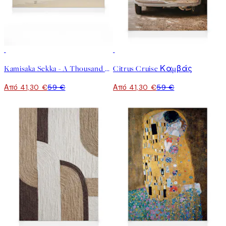
30%*
30%*
Kamisaka Sekka - A Thousand Grasses Pl.09 Καμβάς
Citrus Cruise Καμβάς
Από 41,30 €
59 €
Από 41,30 €
59 €