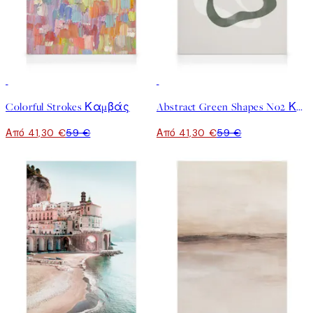
30%*
30%*
Colorful Strokes Καμβάς
Abstract Green Shapes No2 Καμβάς
Από 41,30 €
59 €
Από 41,30 €
59 €