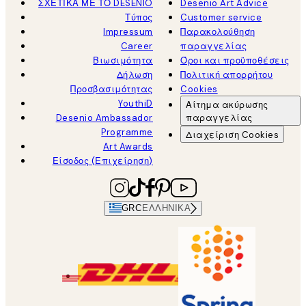
ΣΧΕΤΙΚΑ ΜΕ ΤΟ DESENIO
Desenio Art Advice
Τύπος
Customer service
Impressum
Παρακολούθηση
Career
παραγγελίας
Βιωσιμότητα
Όροι και προϋποθέσεις
Δήλωση
Πολιτική απορρήτου
Προσβασιμότητας
Cookies
YouthiD
Αίτημα ακύρωσης
Desenio Ambassador
παραγγελίας
Programme
Διαχείριση Cookies
Art Awards
Είσοδος (Επιχείρηση)
GRC
ΕΛΛΗΝΙΚΆ