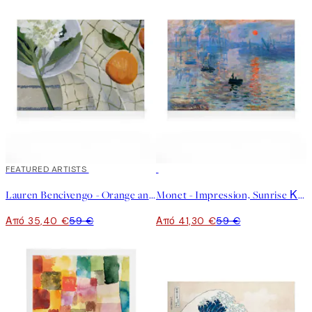
40%*
FEATURED ARTISTS
30%*
Lauren Bencivengo - Orange and Hydrangea Καμβάς
Monet - Impression, Sunrise Καμβάς
Από 35,40 €
59 €
Από 41,30 €
59 €