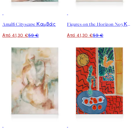
30%*
30%*
Amalfi Cityscape Καμβάς
Figures on the Horizon No3 Καμβάς
Από 41,30 €
59 €
Από 41,30 €
59 €
40%*