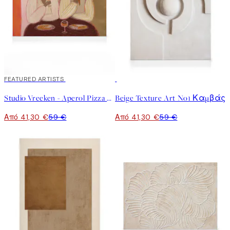
30%*
FEATURED ARTISTS
30%*
Studio Vreeken - Aperol Pizza Party Καμβάς
Beige Texture Art No1 Καμβάς
Από 41,30 €
59 €
Από 41,30 €
59 €