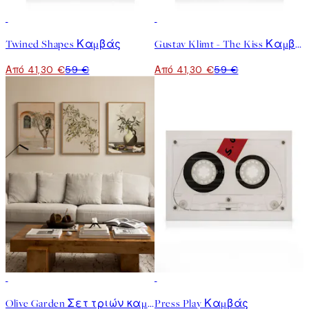
30%*
30%*
Twined Shapes Καμβάς
Gustav Klimt - The Kiss Καμβάς
Από 41,30 €
59 €
Από 41,30 €
59 €
-25%
30%*
Olive Garden Σετ τριών καμβάδων
Press Play Καμβάς