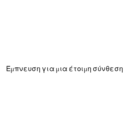
50%*
Fleur Poster
Foxtrot Bar Poster
Από 9,98 €
19,95 €
Έμπνευση για μια έτοιμη σύνθεση