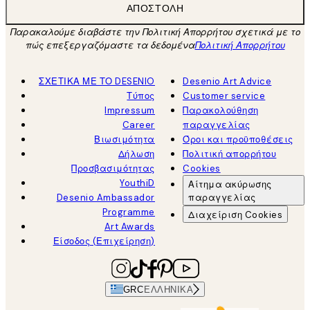
ΑΠΟΣΤΟΛΉ
Παρακαλούμε διαβάστε την Πολιτική Απορρήτου σχετικά με το
πώς επεξεργαζόμαστε τα δεδομένα
Πολιτική Απορρήτου
ΣΧΕΤΙΚΑ ΜΕ ΤΟ DESENIO
Desenio Art Advice
Τύπος
Customer service
Impressum
Παρακολούθηση
Career
παραγγελίας
Βιωσιμότητα
Όροι και προϋποθέσεις
Δήλωση
Πολιτική απορρήτου
Προσβασιμότητας
Cookies
YouthiD
Αίτημα ακύρωσης
Desenio Ambassador
παραγγελίας
Programme
Διαχείριση Cookies
Art Awards
Είσοδος (Επιχείρηση)
GRC
ΕΛΛΗΝΙΚΆ