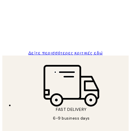
Κριτικές
Πελατών
The quality of the posters was excellent
and the package was delivered on time.
1 Απρ
ΠΑΝΑΓΙΩΤΗΣ Κ
Δείτε περισσότερες κριτικές εδώ
FAST DELIVERY
6-9 business days