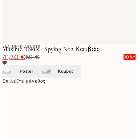
FEATURED ARTISTS
Maxime Rokus - Spying No2 Καμβάς
41,30 €
59 €
30%*
Poster
Καμβάς
Επιλέξτε μέγεθος