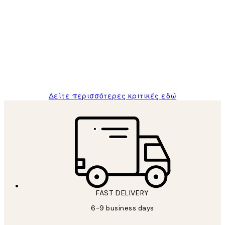
Κριτικές
Πελατών
The quality of the posters was excellent
and the package was delivered on time.
1 Απρ
ΠΑΝΑΓΙΩΤΗΣ Κ
Δείτε περισσότερες κριτικές εδώ
FAST DELIVERY
6-9 business days