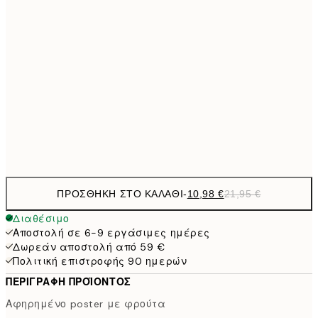
15,2
40x50 cm
30,
1
50x70 cm
27,2
70x100 cm
54,
Frame
options
ΠΡΟΣΘΉΚΗ ΣΤΟ ΚΑΛΆΘΙ
-
10,98 €
21,95 €
Διαθέσιμο
Αποστολή σε 6-9 εργάσιμες ημέρες
Δωρεάν αποστολή από 59 €
Πολιτική επιστροφής 90 ημερών
ΠΕΡΙΓΡΑΦΉ ΠΡΟΪΌΝΤΟΣ
Αφηρημένο poster με φρούτα