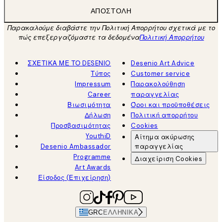
ΑΠΟΣΤΟΛΉ
Παρακαλούμε διαβάστε την Πολιτική Απορρήτου σχετικά με το
πώς επεξεργαζόμαστε τα δεδομένα
Πολιτική Απορρήτου
ΣΧΕΤΙΚΑ ΜΕ ΤΟ DESENIO
Desenio Art Advice
Τύπος
Customer service
Impressum
Παρακολούθηση
Career
παραγγελίας
Βιωσιμότητα
Όροι και προϋποθέσεις
Δήλωση
Πολιτική απορρήτου
Προσβασιμότητας
Cookies
YouthiD
Αίτημα ακύρωσης
Desenio Ambassador
παραγγελίας
Programme
Διαχείριση Cookies
Art Awards
Είσοδος (Επιχείρηση)
GRC
ΕΛΛΗΝΙΚΆ