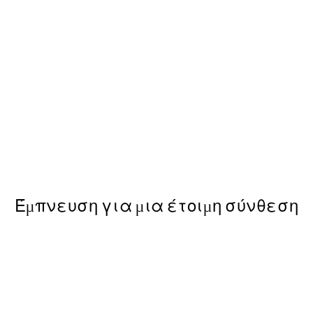
-40%
Πακέτο με poster
The Passage Πακέτο με Pos
Από 35,91 €
59,85 €
Έμπνευση για μια έτοιμη σύνθεση