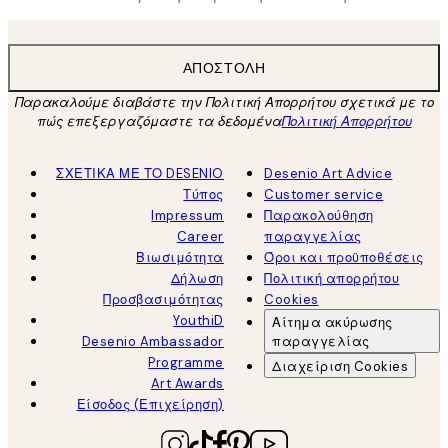
ΑΠΟΣΤΟΛΉ
Παρακαλούμε διαβάστε την Πολιτική Απορρήτου σχετικά με το
πώς επεξεργαζόμαστε τα δεδομένα
Πολιτική Απορρήτου
ΣΧΕΤΙΚΑ ΜΕ ΤΟ DESENIO
Desenio Art Advice
Τύπος
Customer service
Impressum
Παρακολούθηση
Career
παραγγελίας
Βιωσιμότητα
Όροι και προϋποθέσεις
Δήλωση
Πολιτική απορρήτου
Προσβασιμότητας
Cookies
YouthiD
Αίτημα ακύρωσης
Desenio Ambassador
παραγγελίας
Programme
Διαχείριση Cookies
Art Awards
Είσοδος (Επιχείρηση)