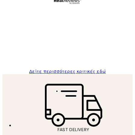
Επαληθευμένος αγοραστής
Κριτικές
Πελατών
The quality of the posters was excellent
and the package was delivered on time.
1 Απρ
ΠΑΝΑΓΙΩΤΗΣ Κ
Δείτε περισσότερες κριτικές εδώ
FAST DELIVERY