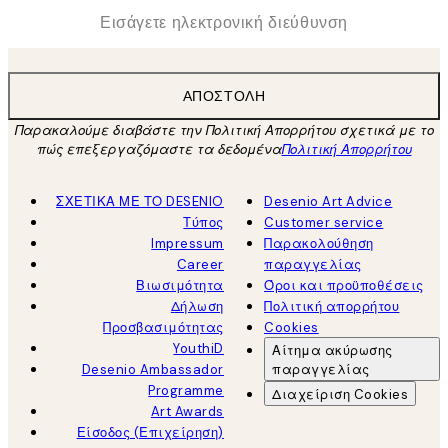
*
Ηλεκτρονική Διεύθυνση
ΑΠΟΣΤΟΛΉ
Παρακαλούμε διαβάστε την Πολιτική Απορρήτου σχετικά με το
πώς επεξεργαζόμαστε τα δεδομένα
Πολιτική Απορρήτου
ΣΧΕΤΙΚΑ ΜΕ ΤΟ DESENIO
Desenio Art Advice
Τύπος
Customer service
Impressum
Παρακολούθηση
Career
παραγγελίας
Βιωσιμότητα
Όροι και προϋποθέσεις
Δήλωση
Πολιτική απορρήτου
Προσβασιμότητας
Cookies
YouthiD
Αίτημα ακύρωσης
Desenio Ambassador
παραγγελίας
Programme
Διαχείριση Cookies
Art Awards
Είσοδος (Επιχείρηση)