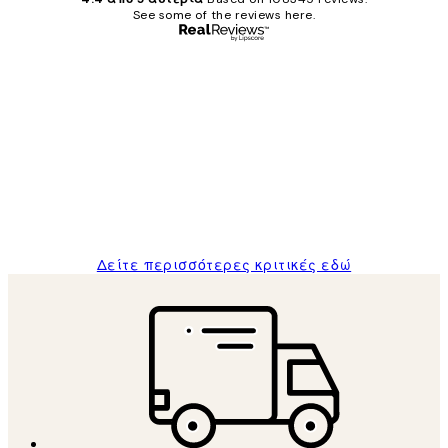
See some of the reviews here.
Επαληθευμένος αγοραστής
Κριτικές
Πελατών
The quality of the posters was excellent
and the package was delivered on time.
1 Απρ
ΠΑΝΑΓΙΩΤΗΣ Κ
Δείτε περισσότερες κριτικές εδώ