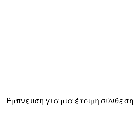
50%*
Hokusai - The Great Wave Sq
13,73 €
27,45 €
Έμπνευση για μια έτοιμη σύνθεση