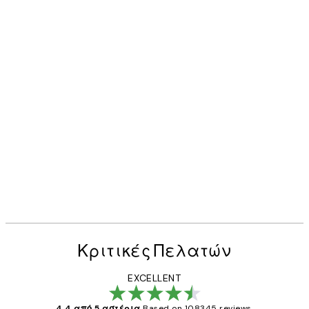
Κριτικές Πελατών
EXCELLENT
4.4 από 5 αστέρια
Based on 108345 reviews.