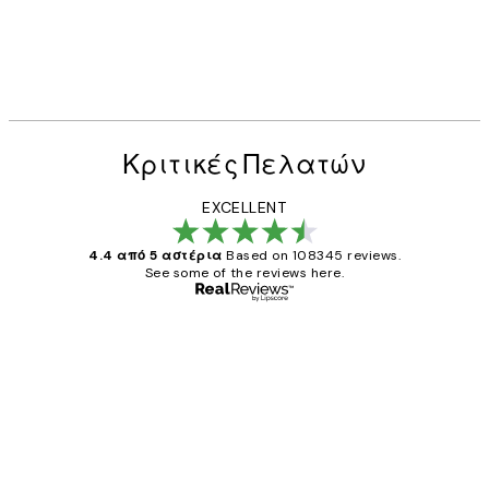
Κριτικές Πελατών
EXCELLENT
4.4 από 5 αστέρια
Based on 108345 reviews.
See some of the reviews here.
Επαληθευμένος αγοραστής
Κριτικές
Πελατών
The quality of the posters was excellent
and the package was delivered on time.
1 Απρ