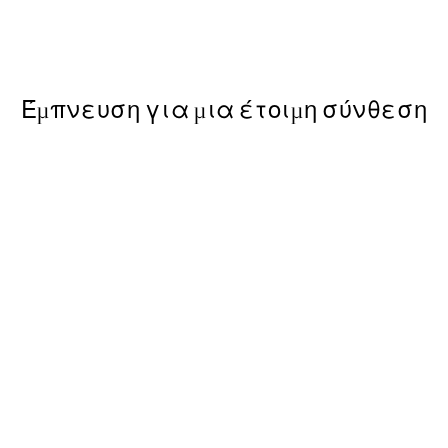
Lemur With Ice Cream Poste
Από 6,50 €
13 €
Έμπνευση για μια έτοιμη σύνθεση