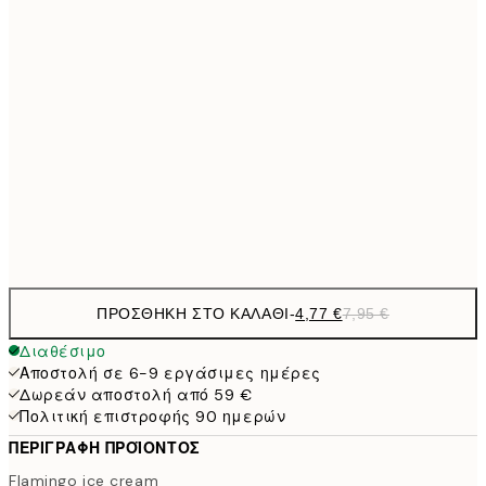
7,
7,
21x30 cm
11,9
30x40 cm
19,
19,4
50x70 cm
32,
Frame
options
ΠΡΟΣΘΉΚΗ ΣΤΟ ΚΑΛΆΘΙ
-
4,77 €
7,95 €
Διαθέσιμο
Αποστολή σε 6-9 εργάσιμες ημέρες
Δωρεάν αποστολή από 59 €
Πολιτική επιστροφής 90 ημερών
ΠΕΡΙΓΡΑΦΉ ΠΡΟΪΌΝΤΟΣ
Flamingo ice cream