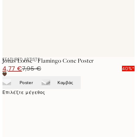
images
FEATURED ARTISTS
Jonas Loose - Flamingo Cone Poster
4,77 €
7,95 €
40%*
Poster
Καμβάς
Επιλέξτε μέγεθος