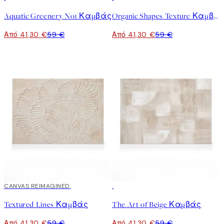
Aquatic Greenery No1 Καμβάς
Organic Shapes Texture Καμβάς
Από 41,30 €
59 €
Από 41,30 €
59 €
30%*
CANVAS REIMAGINED
30%*
Textured Lines Καμβάς
The Art of Beige Καμβάς
Από 41,30 €
59 €
Από 41,30 €
59 €