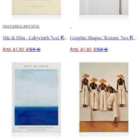
30%*
FEATURED ARTISTS
30%*
Mie & Him - Labyrinth No2 Καμβάς
Graphic Shapes Texture No1 Καμβά
Από 41,30 €
59 €
Από 41,30 €
59 €