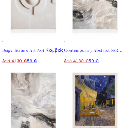
30%*
30%*
Beige Texture Art No1 Καμβάς
Contemporary Abstract No2 Καμβάς
Από 41,30 €
59 €
Από 41,30 €
59 €