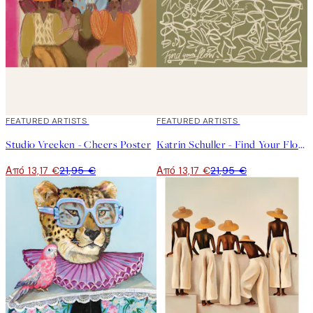
40%*
FEATURED ARTISTS
40%*
FEATURED ARTISTS
Studio Vreeken - Cheers Poster
Katrin Schuller - Find Your Flow Poster
Από 13,17 €
21,95 €
Από 13,17 €
21,95 €