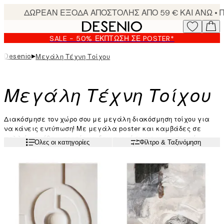
Skip
to
main
SALE - 50% ΈΚΠΤΩΣΗ ΣΕ POSTER*
content.
▸
Desenio
Μεγάλη Τέχνη Τοίχου
Μεγάλη Τέχνη Τοίχου
Διακόσμησε τον χώρο σου με μεγάλη διακόσμηση τοίχου για
να κάνεις εντύπωση! Με μεγάλα poster και καμβάδες σε
πολλά μεγέθη, μπορείς να δημιουργήσεις εντυπωσιακά
Διαβάστε περισσότερα
Όλες οι κατηγορίες
Φίλτρο & Ταξινόμηση
εσωτερικά με κομμάτια που πραγματικά αγαπάς. Πουλάμε
poster σε μέγεθος 70x100cm, και καμβάδες σε μεγέθη
70x70cm, 70x100cm, 135x135cm και 100x140cm. Δημιούργησε
τολμηρά διακοσμητικά στυλ με διακόσμηση τοίχου μεγάλου
μεγέθους.