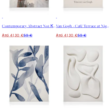
30%*
30%*
Contemporary Abstract No1 Καμβάς
Van Gogh - Café Terrace at Night Καμβάς
Από 41,30 €
59 €
Από 41,30 €
59 €
30%*
30%*