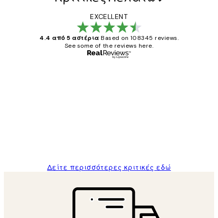
EXCELLENT
4.4 από 5 αστέρια
Based on 108345 reviews.
See some of the reviews here.
Επαληθευμένος αγοραστής
Κριτικές
Πελατών
The quality of the posters was excellent
and the package was delivered on time.
1 Απρ
ΠΑΝΑΓΙΩΤΗΣ Κ
Δείτε περισσότερες κριτικές εδώ