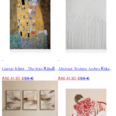
30%*
30%*
Gustav Klimt - The Kiss Καμβάς
Abstract Texture Arches Καμβάς
Από 41,30 €
59 €
Από 41,30 €
59 €