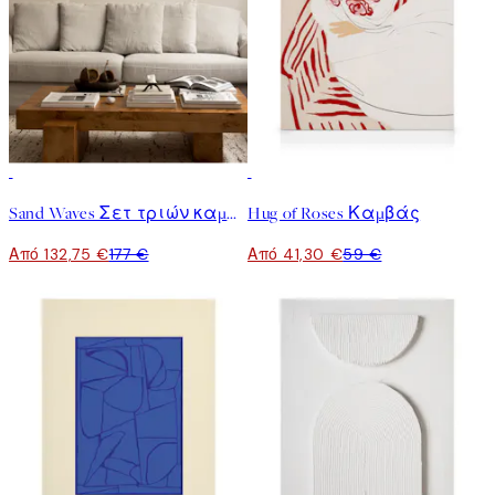
-25%
30%*
Sand Waves Σετ τριών καμβάδων
Hug of Roses Καμβάς
Από 132,75 €
177 €
Από 41,30 €
59 €