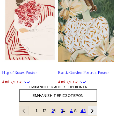
50%*
50%*
Hug of Roses Poster
Rustic Garden Portrait Poster
Από 7,50 €
15 €
Από 7,50 €
15 €
ΕΜΦΆΝΙΣΗ 36 ΑΠΌ 1711 ΠΡΟΪΌΝΤΑ
ΕΜΦΆΝΙΣΗ ΠΕΡΙΣΣΌΤΕΡΩΝ
1
2
3
4
…
48