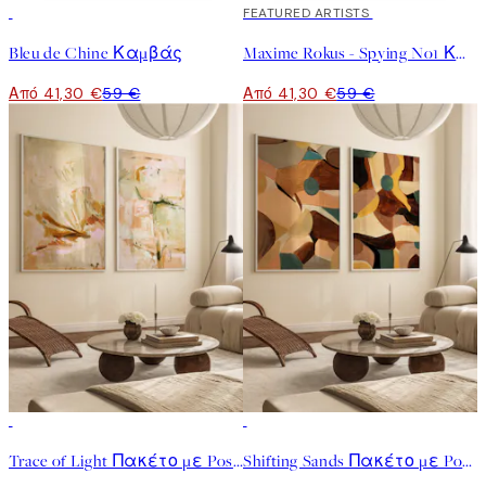
30%*
30%*
FEATURED ARTISTS
Bleu de Chine Καμβάς
Maxime Rokus - Spying No1 Καμβάς
Από 41,30 €
59 €
Από 41,30 €
59 €
-40%
-40%
Trace of Light Πακέτο με Poster
Shifting Sands Πακέτο με Poster