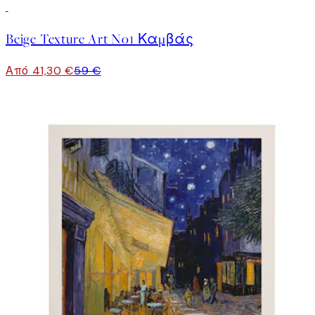
30%*
Beige Texture Art No1 Καμβάς
Από 41,30 €
59 €