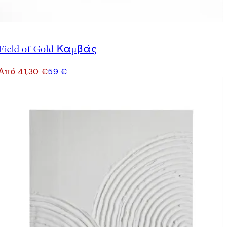
30%*
Field of Gold Καμβάς
Από 41,30 €
59 €