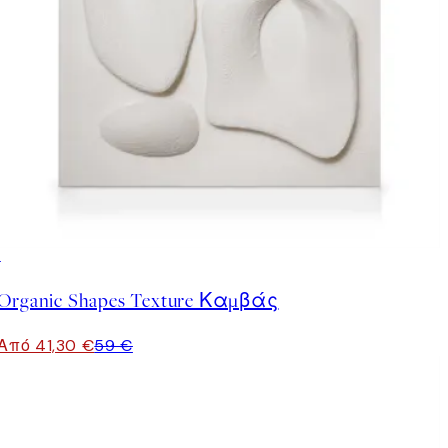
30%*
Organic Shapes Texture Καμβάς
Από 41,30 €
59 €