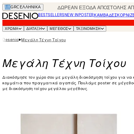
Skip
ΔΩΡΕΑΝ ΕΞΟΔΑ ΑΠΟΣΤΟΛΗΣ ΑΠΟ
GRC
ΕΛΛΗΝΙΚΆ
to
BESTSELLERS
NEW IN
POSTER
ΚΑΜΒΆΔΕΣ
ΚΟΡΝΊΖ
main
content.
ΧΡΩΜΑ
ΔΙΑΤΑΞΗ
ΜΕΓΕΘΟΣ
ΤΑΞΙΝΌΜΗΣΗ
▸
Desenio
Μεγάλη Τέχνη Τοίχου
Μεγάλη Τέχνη Τοίχου
Διακόσμησε τον χώρο σου με μεγάλη διακόσμηση τοίχου για να
κομμάτια που πραγματικά αγαπάς. Πουλάμε poster σε μέγεθος
με διακόσμηση τοίχου μεγάλου μεγέθους.
Διαβάστε περισσότερα