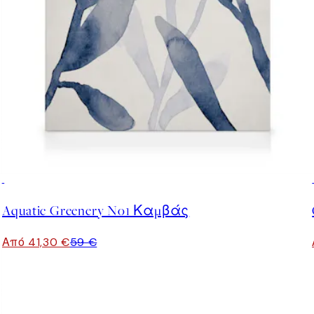
30%*
Aquatic Greenery No1 Καμβάς
Από 41,30 €
59 €