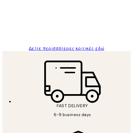
Πελατών
The quality of the posters was excellent
and the package was delivered on time.
1 Απρ
ΠΑΝΑΓΙΩΤΗΣ Κ
Δείτε περισσότερες κριτικές εδώ
FAST DELIVERY
6-9 business days