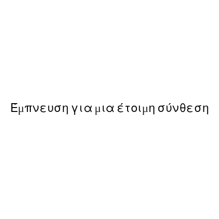
-40%
ε Poster
Earthy Layers Πακέτο με P
Από 39,51 €
65,85 €
Έμπνευση για μια έτοιμη σύνθεση