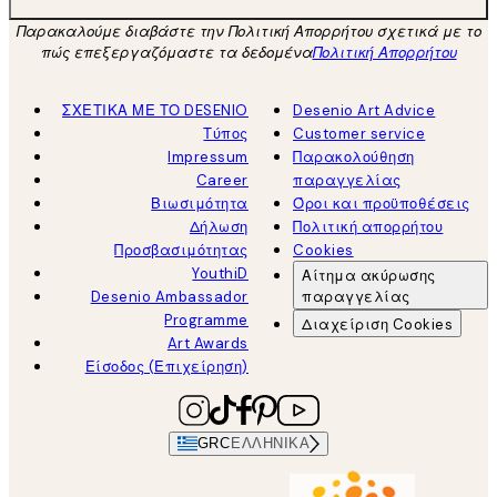
Παρακαλούμε διαβάστε την Πολιτική Απορρήτου σχετικά με το
πώς επεξεργαζόμαστε τα δεδομένα
Πολιτική Απορρήτου
ΣΧΕΤΙΚΑ ΜΕ ΤΟ DESENIO
Desenio Art Advice
Τύπος
Customer service
Impressum
Παρακολούθηση
Career
παραγγελίας
Βιωσιμότητα
Όροι και προϋποθέσεις
Δήλωση
Πολιτική απορρήτου
Προσβασιμότητας
Cookies
YouthiD
Αίτημα ακύρωσης
Desenio Ambassador
παραγγελίας
Programme
Διαχείριση Cookies
Art Awards
Είσοδος (Επιχείρηση)
GRC
ΕΛΛΗΝΙΚΆ