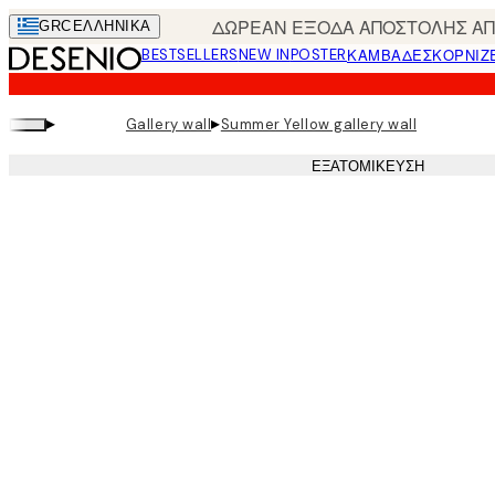
Skip
ΔΩΡΕΑΝ ΕΞΟΔΑ ΑΠΟΣΤΟΛΗΣ ΑΠΟ
GRC
ΕΛΛΗΝΙΚΆ
to
BESTSELLERS
NEW IN
POSTER
ΚΑΜΒΆΔΕΣ
ΚΟΡΝΊΖ
main
content.
▸
▸
Gallery wall
Summer Yellow gallery wall
ΕΞΑΤΟΜΊΚΕΥΣΗ