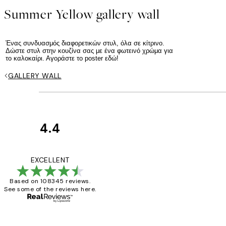
Summer Yellow gallery wall
Ένας συνδυασμός διαφορετικών στυλ, όλα σε κίτρινο.
Δώστε στυλ στην κουζίνα σας με ένα φωτεινό χρώμα για
το καλοκαίρι. Αγοράστε το poster εδώ!
GALLERY WALL
4.4
Κριτικές
Πελατών
The quality of the 
EXCELLENT
Based on 108345 reviews.
See some of the reviews here.
1 Απρ
ΠΑΝΑΓΙΩΤΗΣ Κ