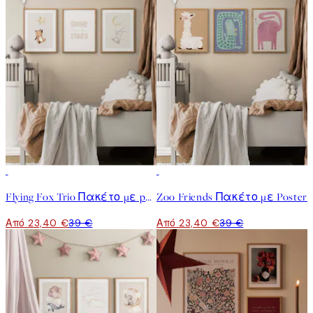
-40%
-40%
Flying Fox Trio Πακέτο με poster
Zoo Friends Πακέτο με Poster
Από 23,40 €
39 €
Από 23,40 €
39 €