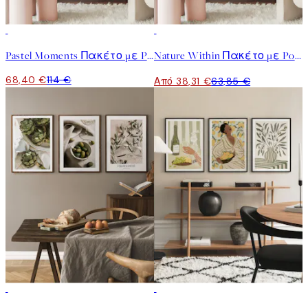
-40%
-40%
Pastel Moments Πακέτο με Poster
Nature Within Πακέτο με Poster
68,40 €
114 €
Από 38,31 €
63,85 €
-40%
-40%