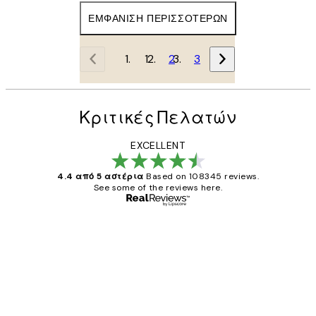
ΕΜΦΆΝΙΣΗ ΠΕΡΙΣΣΌΤΕΡΩΝ
1
2
3
Κριτικές Πελατών
EXCELLENT
4.4 από 5 αστέρια
Based on 108345 reviews.
See some of the reviews here.
Επαληθευμένος αγοραστής
Κριτικές
Πελατών
The quality of the posters was excellent
and the package was delivered on time.
1 Απρ