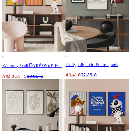
-40%
-40%
Holly Jolly Trio Poster pack
Whimsy Wall Πακέτο με Poster
43,41 €
72,35 €
Από 38,31 €
63,85 €