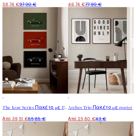
58,74 €
97,90 €
46,74 €
77,90 €
-40%
-40%
The Icon Series Πακέτο με Poster
Arches Trio Πακέτο με poster
Από 39,51 €
65,85 €
Από 25,80 €
43 €