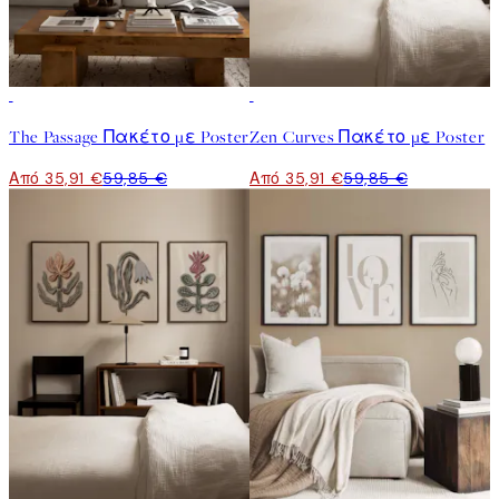
-40%
-40%
The Passage Πακέτο με Poster
Zen Curves Πακέτο με Poster
Από 35,91 €
59,85 €
Από 35,91 €
59,85 €