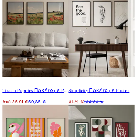
-40%
-40%
Tuscan Poppies Πακέτο με Poster
Simplicity Πακέτο με Poster
61,74 €
102,90 €
Από 35,91 €
59,85 €