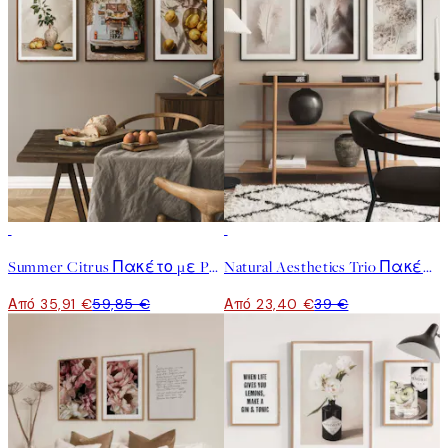
-40%
-40%
Summer Citrus Πακέτο με Poster
Natural Aesthetics Trio Πακέτο με poster
Από 35,91 €
59,85 €
Από 23,40 €
39 €