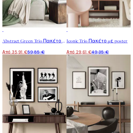
-40%
-40%
Abstract Green Trio Πακέτο με poster
Iconic Trio Πακέτο με poster
Από 35,91 €
59,85 €
Από 29,61 €
49,35 €