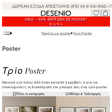
Skip
to
main
SALE - 50% ΈΚΠΤΩΣΗ ΣΕ POSTER*
content.
0 s
0 λ.
Ισχύει
μέχρι:
▸
▸
Πακέτο με poster
Τρίο Poster
2026-
08-
09
Poster
Τρίο Poster
Ιδανικά για πάνω από έναν καναπέ ή κρεβάτι, ή για να
ολοκληρώσεις τη διακόσμηση του μπουφέ σου, ένα τρίο poster
αναβαθμίζει τη διακόσμηση τοίχου σου. Με επιμελημένα τρίο
Διαβάστε περισσότερα
Όλες οι κατηγορίες
Φίλτρο & Ταξινόμηση
poster που καλύπτουν φωτογραφία φύσης, τοπία &
αφηρημένα μοτίβα, σε ποικίλες χρωματικές παλέτες,
υπάρχει κάτι που ταιριάζει σε κάθε σπίτι.