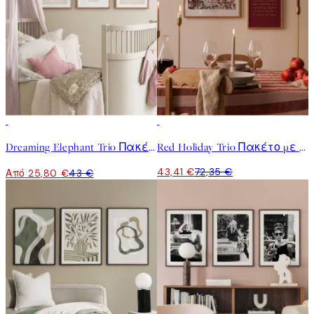
-40%
-40%
Dreaming Elephant Trio Πακέτο με poster
Red Holiday Trio Πακέτο με poster
43,41 €
72,35 €
Από 25,80 €
43 €