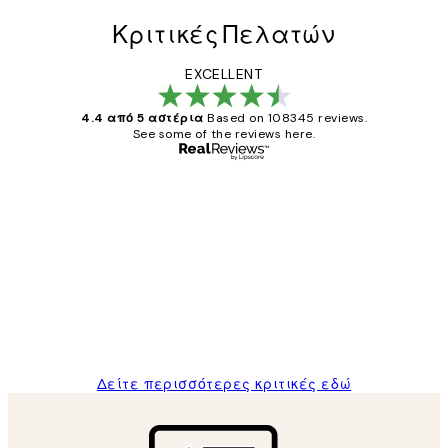
Κριτικές Πελατών
EXCELLENT
4.4 από 5 αστέρια
Based on 108345 reviews.
See some of the reviews here.
Επαληθευμένος αγοραστής
Κριτικές
Πελατών
The quality of the posters was excellent
and the package was delivered on time.
1 Απρ
ΠΑΝΑΓΙΩΤΗΣ Κ
Δείτε περισσότερες κριτικές εδώ