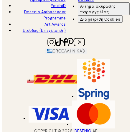
YouthiD
Αίτημα ακύρωσης
Desenio Ambassador
παραγγελίας
Programme
Διαχείριση Cookies
Art Awards
Είσοδος (Επιχείρηση)
GRC
ΕΛΛΗΝΙΚΆ
COPYRIGHT ©
2026
,
DESENIO
AB