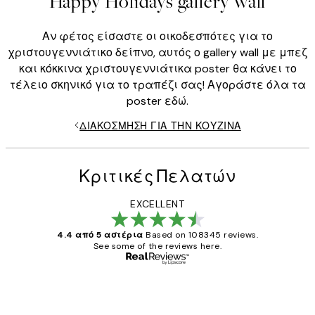
Happy Holidays gallery wall
Αν φέτος είσαστε οι οικοδεσπότες για το
χριστουγεννιάτικο δείπνο, αυτός ο gallery wall με μπεζ
και κόκκινα χριστουγεννιάτικα poster θα κάνει το
τέλειο σκηνικό για το τραπέζι σας! Αγοράστε όλα τα
poster εδώ.
ΔΙΑΚΌΣΜΗΣΗ ΓΙΑ ΤΗΝ ΚΟΥΖΊΝΑ
Κριτικές Πελατών
EXCELLENT
4.4 από 5 αστέρια
Based on 108345 reviews.
See some of the reviews here.
Επαληθευμένος αγοραστής
Κριτικές