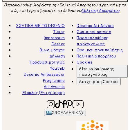
Παρακαλούμε διαβάστε την Πολιτική Απορρήτου σχετικά με το
πώς επεξεργαζόμαστε τα δεδομένα
Πολιτική Απορρήτου
ΣΧΕΤΙΚΑ ΜΕ ΤΟ DESENIO
Desenio Art Advice
Τύπος
Customer service
Impressum
Παρακολούθηση
Career
παραγγελίας
Βιωσιμότητα
Όροι και προϋποθέσεις
Δήλωση
Πολιτική απορρήτου
Προσβασιμότητας
Cookies
YouthiD
Αίτημα ακύρωσης
Desenio Ambassador
παραγγελίας
Programme
Διαχείριση Cookies
Art Awards
Είσοδος (Επιχείρηση)
GRC
ΕΛΛΗΝΙΚΆ