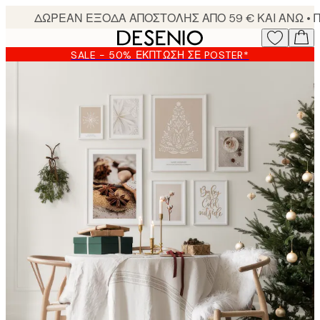
Skip
to
main
SALE - 50% ΈΚΠΤΩΣΗ ΣΕ POSTER*
content.