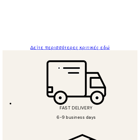
Πελατών
The quality of the posters was excellent
and the package was delivered on time.
1 Απρ
ΠΑΝΑΓΙΩΤΗΣ Κ
Δείτε περισσότερες κριτικές εδώ
FAST DELIVERY
6-9 business days