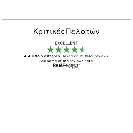
Κριτικές Πελατών
EXCELLENT
4.4 από 5 αστέρια
Based on 108345 reviews.
See some of the reviews here.
Επαληθευμένος αγοραστής
Κριτικές
Πελατών
The quality of the posters was excellent
and the package was delivered on time.
1 Απρ
ΠΑΝΑΓΙΩΤΗΣ Κ