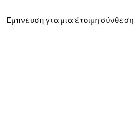
Από 39,51 €
65,85 €
Έμπνευση για μια έτοιμη σύνθεση