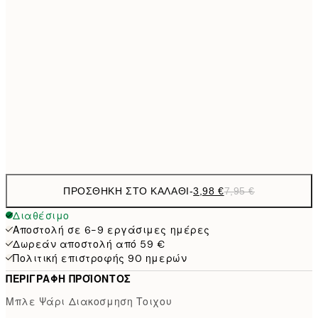
6,
21x30 cm
9,
30x40 cm
19,
16,2
50x70 cm
32,
Frame
options
ΠΡΟΣΘΉΚΗ ΣΤΟ ΚΑΛΆΘΙ
-
3,98 €
7,95 €
Διαθέσιμο
Αποστολή σε 6-9 εργάσιμες ημέρες
Δωρεάν αποστολή από 59 €
Πολιτική επιστροφής 90 ημερών
ΠΕΡΙΓΡΑΦΉ ΠΡΟΪΌΝΤΟΣ
Μπλε Ψάρι Διακοσμηση Τοιχου