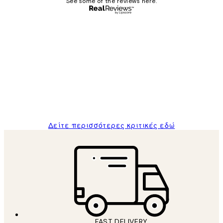
See some of the reviews here.
Επαληθευμένος αγοραστής
Κριτικές
Πελατών
The quality of the posters was excellent
and the package was delivered on time.
1 Απρ
ΠΑΝΑΓΙΩΤΗΣ Κ
Δείτε περισσότερες κριτικές εδώ
FAST DELIVERY