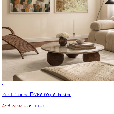
-40%
Earth Toned Πακέτο με Poster
Από 23,94 €
39,90 €