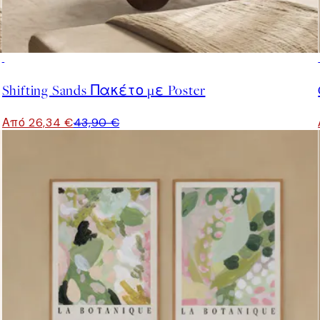
-40%
Shifting Sands Πακέτο με Poster
Από 26,34 €
43,90 €