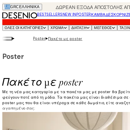
Skip
ΔΩΡΕΑΝ ΕΞΟΔΑ ΑΠΟΣΤΟΛΗΣ ΑΠΟ
GRC
ΕΛΛΗΝΙΚΆ
to
BESTSELLERS
NEW IN
POSTER
ΚΑΜΒΆΔΕΣ
ΚΟΡΝΊΖ
main
content.
ΌΛΕΣ ΟΙ ΚΑΤΗΓΟΡΊΕΣ
ΧΡΩΜΑ
ΔΙΑΤΑΞΗ
ΜΕΓΕΘΟΣ
ΤΑΞΙ
▸
▸
Poster
Πακέτο με poster
Poster
Πακέτο με poster
Με τη νέα μας κατηγορία με τα πακέτα μας με poster θα βρείτε
φεύγουν ποτέ από τη μόδα. Τα πακέτα μας είναι διαθέσιμα σε
poster μας που θα είναι υπέροχα σε κάθε δωμάτιο, είτε αναζητά
αγαπημένο σας;
Διαβάστε περισσότερα