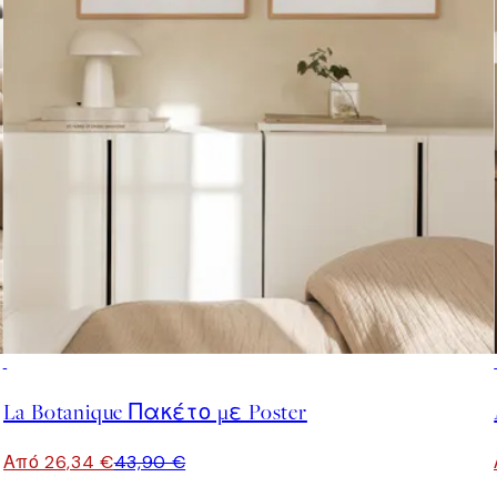
-40%
La Botanique Πακέτο με Poster
Από 26,34 €
43,90 €