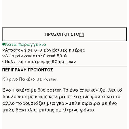
50x70 cm
64,
58,8
70x100 cm
ΠΡΟΣΘΉΚΗ ΣΤΟ
Κατα παραγγελια
Αποστολή σε 6-9 εργάσιμες ημέρες
Δωρεάν αποστολή από 59 €
Πολιτική επιστροφής 90 ημερών
ΠΕΡΙΓΡΑΦΉ ΠΡΟΪΌΝΤΟΣ
Κίτρινο Πακέτο με Poster
Ένα πακέτο με δύο poster. Το ένα απεικονίζει λευκά
λουλούδια με καφέ κέντρα σε κίτρινο φόντο, και το
άλλο παρουσιάζει μια γκρι-μπλε σφαίρα με ένα
μπλε δακτύλιο, επίσης σε κίτρινο φόντο.