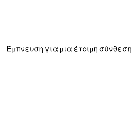
50%*
Painted Shapes No2 Poster
Από 10,98 €
21,95 €
Έμπνευση για μια έτοιμη σύνθεση