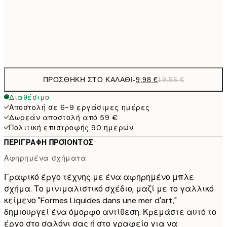
50x70 cm
32,
Frame
options
ΠΡΟΣΘΉΚΗ ΣΤΟ ΚΑΛΆΘΙ
-
9,98 €
19,95 €
Διαθέσιμο
Αποστολή σε 6-9 εργάσιμες ημέρες
Δωρεάν αποστολή από 59 €
Πολιτική επιστροφής 90 ημερών
ΠΕΡΙΓΡΑΦΉ ΠΡΟΪΌΝΤΟΣ
Αφηρημένα σχήματα
Γραφικό έργο τέχνης με ένα αφηρημένο μπλε
σχήμα. Το μινιμαλιστικό σχέδιο, μαζί με το γαλλικό
κείμενο "Formes Liquides dans une mer d'art,"
δημιουργεί ένα όμορφο αντίθεση. Κρεμάστε αυτό το
έργο στο σαλόνι σας ή στο γραφείο για να