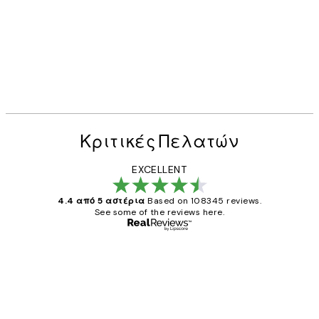
Κριτικές Πελατών
EXCELLENT
4.4 από 5 αστέρια
Based on 108345 reviews.
See some of the reviews here.
Επαληθευμένος αγοραστής
Κριτικές
Πελατών
The quality of the posters was excellent
and the package was delivered on time.