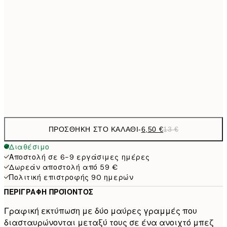
21x30 cm
9,
30x40 cm
19,
16,2
50x70 cm
32,
Frame
options
ΠΡΟΣΘΉΚΗ ΣΤΟ ΚΑΛΆΘΙ
-
6,50 €
13 €
Διαθέσιμο
Αποστολή σε 6-9 εργάσιμες ημέρες
Δωρεάν αποστολή από 59 €
Πολιτική επιστροφής 90 ημερών
ΠΕΡΙΓΡΑΦΉ ΠΡΟΪΌΝΤΟΣ
Γραφική εκτύπωση με δύο μαύρες γραμμές που
διασταυρώνονται μεταξύ τους σε ένα ανοιχτό μπεζ