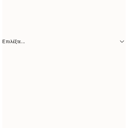
Επιλέξτε...
6,