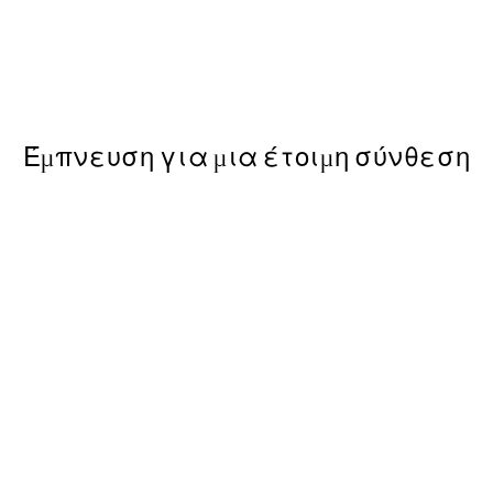
50%*
Zen Curves No2 Poster
Από 9,98 €
19,95 €
Έμπνευση για μια έτοιμη σύνθεση