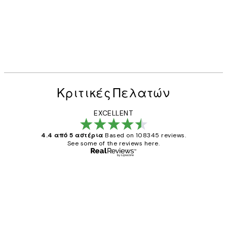
Κριτικές Πελατών
EXCELLENT
4.4 από 5 αστέρια
Based on 108345 reviews.
See some of the reviews here.
Επαληθευμένος αγοραστής
Κριτικές
Πελατών
The quality of the posters was excellent
and the package was delivered on time.