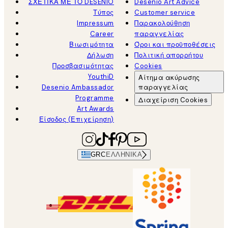
ΣΧΕΤΙΚΑ ΜΕ ΤΟ DESENIO
Desenio Art Advice
Τύπος
Customer service
Impressum
Παρακολούθηση
Career
παραγγελίας
Βιωσιμότητα
Όροι και προϋποθέσεις
Δήλωση
Πολιτική απορρήτου
Προσβασιμότητας
Cookies
YouthiD
Αίτημα ακύρωσης
Desenio Ambassador
παραγγελίας
Programme
Διαχείριση Cookies
Art Awards
Είσοδος (Επιχείρηση)
GRC
ΕΛΛΗΝΙΚΆ