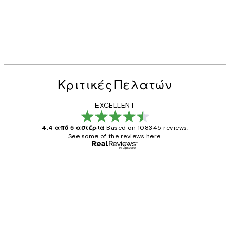
Κριτικές Πελατών
EXCELLENT
4.4 από 5 αστέρια
Based on 108345 reviews.
See some of the reviews here.
Επαληθευμένος αγοραστής
Κριτικές
Πελατών
The quality of the posters was excellent
and the package was delivered on time.
1 Απρ