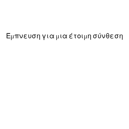
Kamisaka Sekka - A Thousand
ε Poster
Από 9,98 €
19,95 €
Έμπνευση για μια έτοιμη σύνθεση