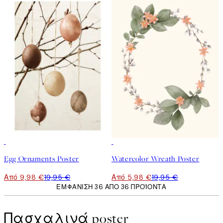
50%*
-70%
Outlet
Egg Ornaments Poster
Watercolor Wreath Poster
Από 9,98 €
19,95 €
Από 5,98 €
19,95 €
ΕΜΦΆΝΙΣΗ 36 ΑΠΌ 36 ΠΡΟΪΌΝΤΑ
Πασχαλινά poster