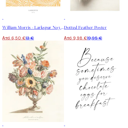
50%*
50%*
William Morris - Larkspur No3 Poster
Dotted Feather Poster
Από 6,50 €
13 €
Από 9,98 €
19,95 €
50%*
50%*