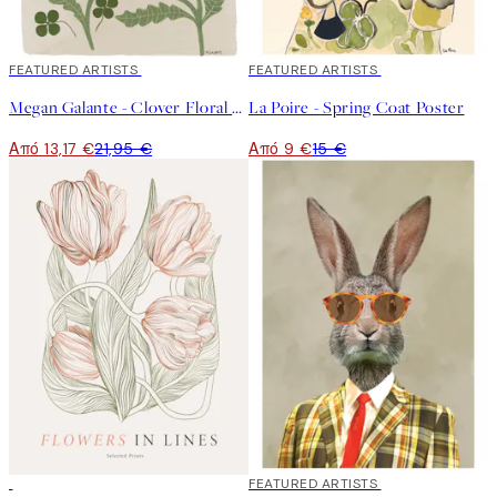
40%*
FEATURED ARTISTS
40%*
FEATURED ARTISTS
Megan Galante - Clover Floral Poster
La Poire - Spring Coat Poster
Από 13,17 €
21,95 €
Από 9 €
15 €
50%*
40%*
FEATURED ARTISTS