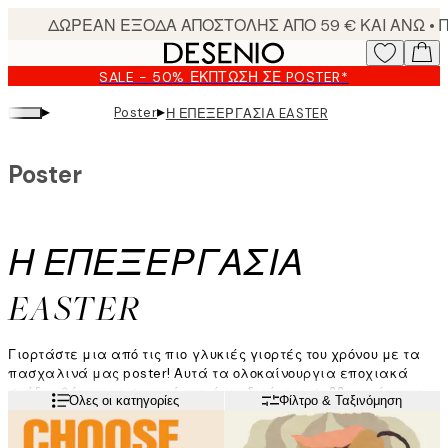
Skip
to
main
SALE - 50% ΈΚΠΤΩΣΗ ΣΕ POSTER*
content.
▸
▸
Poster
Η ΕΠΕΞΕΡΓΑΣΙΑ EASTER
Poster
Η ΕΠΕΞΕΡΓΑΣΙΑ
EASTER
Γιορτάστε μια από τις πιο γλυκιές γιορτές του χρόνου με τα
πασχαλινά μας poster! Αυτά τα ολοκαίνουργια εποχιακά
σχέδια θέτουν το σκηνικό για ένα ιδιαίτερο σαββατοκύριακο,
Διαβάστε περισσότερα
Όλες οι κατηγορίες
Φίλτρο & Ταξινόμηση
με κυνήγι αυγών και οικογενειακή διασκέδαση, φέρνοντας την
άνοιξη και την τέλεια ανανέωση για το σπίτι σας.