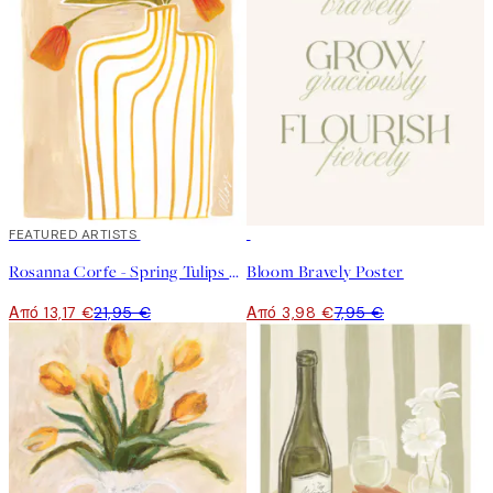
40%*
FEATURED ARTISTS
50%*
Rosanna Corfe - Spring Tulips Poster
Bloom Bravely Poster
Από 13,17 €
21,95 €
Από 3,98 €
7,95 €