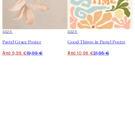
50%*
SS25
50%*
SS25
Pastel Grace Poster
Good Things in Pastel Poster
Από 9,98 €
19,95 €
Από 10,98 €
21,95 €