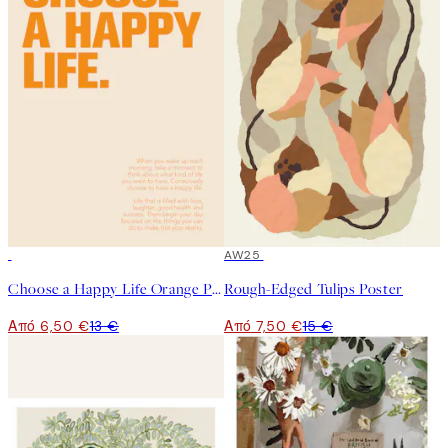
50%*
50%*
AW25
Choose a Happy Life Orange Poster
Rough-Edged Tulips Poster
Από 6,50 €
13 €
Από 7,50 €
15 €