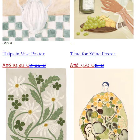
50%*
SS24
50%*
Tulips in Vase Poster
Time for Wine Poster
Από 10,98 €
21,95 €
Από 7,50 €
15 €