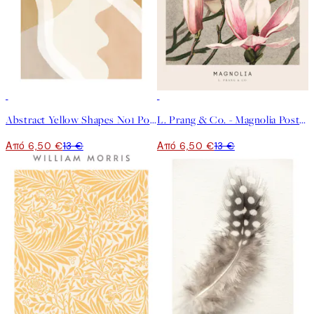
50%*
50%*
Abstract Yellow Shapes No1 Poster
L. Prang & Co. - Magnolia Poster
Από 6,50 €
13 €
Από 6,50 €
13 €