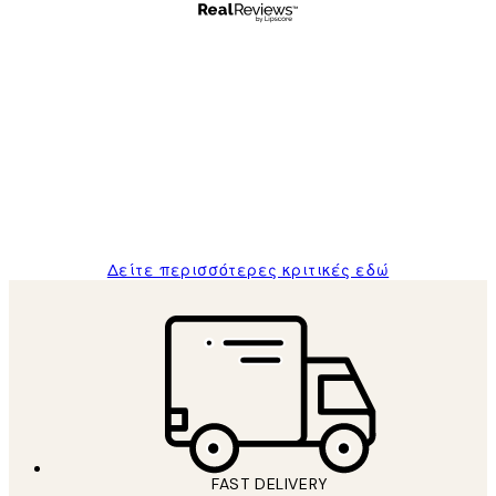
Επαληθευμένος αγοραστής
Κριτικές
Πελατών
The quality of the posters was excellent
and the package was delivered on time.
1 Απρ
ΠΑΝΑΓΙΩΤΗΣ Κ
Δείτε περισσότερες κριτικές εδώ
FAST DELIVERY