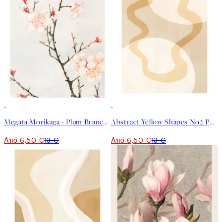
50%*
50%*
Megata Morikaga - Plum Branches with Blossoms Poster
Abstract Yellow Shapes No2 Poster
Από 6,50 €
13 €
Από 6,50 €
13 €