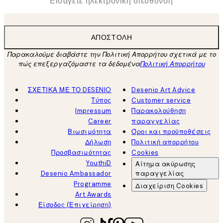
ΑΠΟΣΤΟΛΉ
Παρακαλούμε διαβάστε την Πολιτική Απορρήτου σχετικά με το
πώς επεξεργαζόμαστε τα δεδομένα
Πολιτική Απορρήτου
ΣΧΕΤΙΚΑ ΜΕ ΤΟ DESENIO
Desenio Art Advice
Τύπος
Customer service
Impressum
Παρακολούθηση
Career
παραγγελίας
Βιωσιμότητα
Όροι και προϋποθέσεις
Δήλωση
Πολιτική απορρήτου
Προσβασιμότητας
Cookies
YouthiD
Αίτημα ακύρωσης
Desenio Ambassador
παραγγελίας
Programme
Διαχείριση Cookies
Art Awards
Είσοδος (Επιχείρηση)