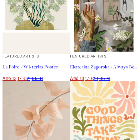
40%*
FEATURED ARTISTS
40%*
FEATURED ARTISTS
La Poire - Wisterias Poster
Ekaterina Zagorska - Always Be There for You Poster
Από 13,17 €
21,95 €
Από 13,17 €
21,95 €