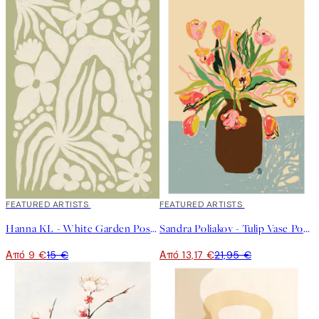
40%*
FEATURED ARTISTS
40%*
FEATURED ARTISTS
Hanna KL - White Garden Poster
Sandra Poliakov - Tulip Vase Poster
Από 9 €
15 €
Από 13,17 €
21,95 €